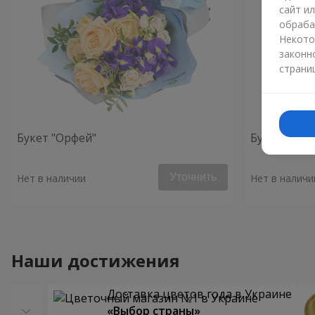
сайт и
обраба
Некото
законн
страни
Букет "Орфей"
Букет "Фар
Уточнить
Нет в наличии
Нет в наличи
Наши достижения
Доставка цветов года в Украине
«Выбор страны»