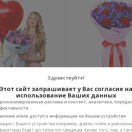
ч к сердцу" с шаром
Букет "Pinot Noir"
Здравствуйте!
Этот сайт запрашивает у Вас согласие н
Уточнить
и
Нет в наличии
использование Ваших данных
рсонализированная реклама и контент, аналитика, опреде
фективности
анение и/или доступ к информации на Вашем устройстве
ация с Вашего устройства (например, файлы cookie и уникальн
фикаторы) будет доступна поставщикам. Кроме того, они, а так