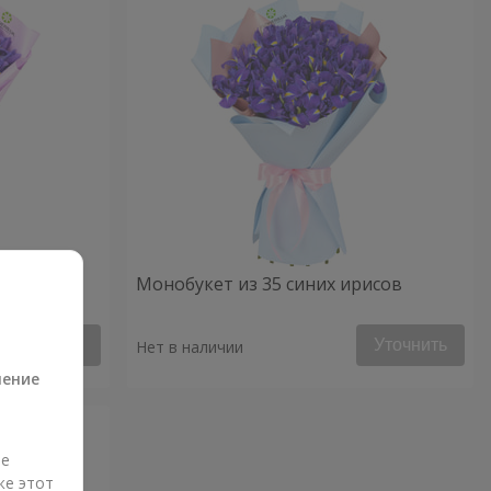
Монобукет из 35 синих ирисов
а
Уточнить
Уточнить
Нет в наличии
ление
ые
же этот