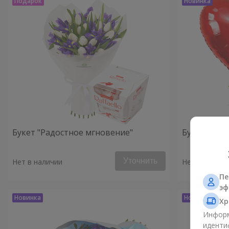
Букет "Радостное мгновение"
Букет "Клю
Уточнить
Нет в наличии
Нет в наличи
Пе
эф
Хр
Информ
иденти