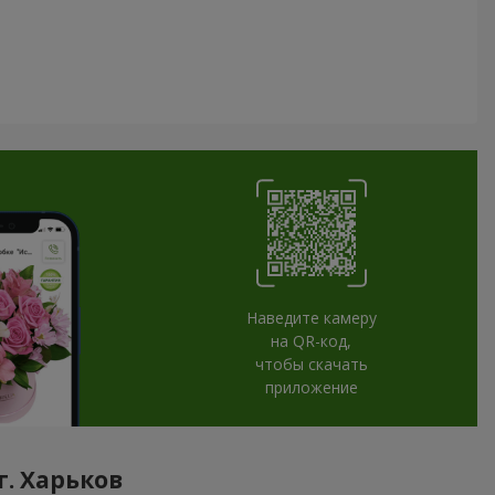
Наведите камеру
на QR-код,
чтобы скачать
приложение
. Харьков