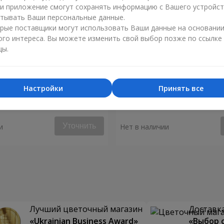
ли приложение смогут сохранять информацию с Вашего устройст
тывать Ваши персональные данные.
рые поставщики могут использовать Ваши данные на основани
ого интереса. Вы можете изменить свой выбор позже по ссылке
цы.
Настройки
Принять все
енгейт"
Букет "Весенний ветер"
Уточнить
и
Нет в наличии
Лучший цветочный магазин
Доставка
«Ukrainian Business Award»
«Выбор 