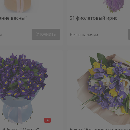
ание весны!"
51 фиолетовый ирис
Уточнить
и
Нет в наличии
й букет "Мечта"
Букет "Весеннее солнышк