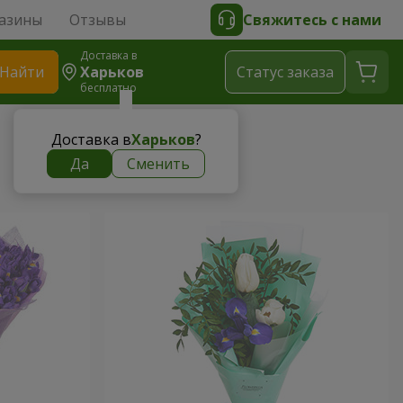
азины
Отзывы
Свяжитесь с нами
Доставка в
Найти
Харьков
Cтатус заказа
бесплатно
Доставка в
Харьков
?
Да
Сменить