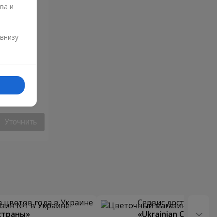
ва и
и
 внизу
Уточнить
 цветов года в Украине
Сервис доставки цв
страны»
«Ukrainian Choice»