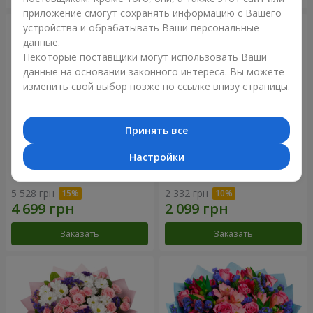
приложение смогут сохранять информацию с Вашего
устройства и обрабатывать Ваши персональные
данные.
Некоторые поставщики могут использовать Ваши
данные на основании законного интереса. Вы можете
изменить свой выбор позже по ссылке внизу страницы.
Принять все
Настройки
51 белая хризантема
Романтический букет
"Очарование"
5 528 грн
2 332 грн
Заказать
Заказать