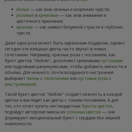
белые
— как знак нежных и искренних чувств;
розовые
и
кремовые
— как знак внимания и
цветочного признания;
красные
— как символ безумной страсти и глубоких
чувств.
Даже одна роза может быть идеальным подарком, однако
сегодня эти изящные цветы часто звучат в новых
сочетаниях. Например, красные розы с посланием, как
букет цветов "Люблю", дополняют кремовыми
эустомами
или пудровыми ранункулюсами, чтобы добавить мягкости и
объёма. Для нежного, почти воздушного настроения
выбирают
пионы
с
тюльпанами
или
кустовые розы
с
альстромерией
.
Такой букет цветов "Люблю" создаёт нежность в каждой
цветке и выглядит как цветы с тонким посланием. А для
тех, кто хочет купить нестандартные
букеты цветов
,
подойдут авторские миксы из
сезонных цветов
— они
формируют эмоциональный букет с сердцем без лишней
помпезности.