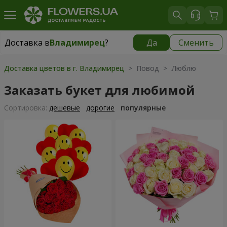
Доставка в
Владимирец
?
Да
Сменить
Доставка в
Владимирец
|
1972 грн
Доставка цветов в г. Владимирец
> Повод > Люблю
Заказать букет для любимой
Cортировка:
дешевые
дорогие
популярные