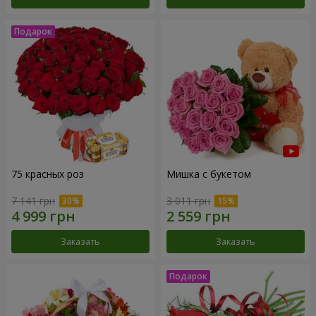
75 красных роз
Мишка с букетом
7 141 грн
3 011 грн
Заказать
Заказать