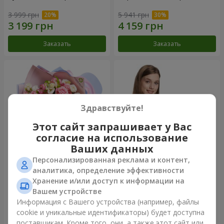
3 999 грн
5 941 грн
Заказать
Заказать
Здравствуйте!
Этот сайт запрашивает у Вас
согласие на использование
Ваших данных
Персонализированная реклама и контент,
Букет "Сказка моей жизни"
Корзина "Ангелочек"
аналитика, определение эффективности
Хранение и/или доступ к информации на
2 399 грн
2 074 грн
Вашем устройстве
Информация с Вашего устройства (например, файлы
cookie и уникальные идентификаторы) будет доступна
Заказать
Заказать
поставщикам. Кроме того, они, а также этот сайт или