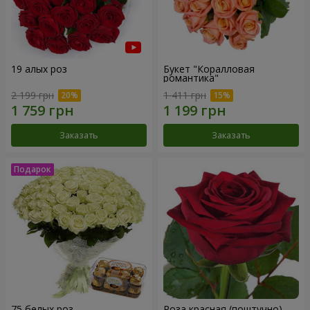
19 алых роз
Букет "Коралловая
романтика"
2 199 грн
1 411 грн
Заказать
Заказать
75 белых роз
Роза красная (поштучно)