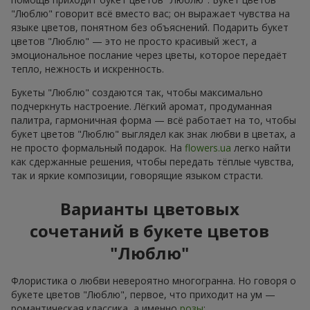
"Люблю" говорит всё вместо вас; он выражает чувства на
языке цветов, понятном без объяснений. Подарить букет
цветов "Люблю" — это не просто красивый жест, а
эмоциональное послание через цветы, которое передаёт
тепло, нежность и искренность.
Букеты "Люблю" создаются так, чтобы максимально
подчеркнуть настроение. Лёгкий аромат, продуманная
палитра, гармоничная форма — всё работает на то, чтобы
букет цветов "Люблю" выглядел как знак любви в цветах, а
не просто формальный подарок. На
flowers.ua
легко найти
как сдержанные решения, чтобы передать тёплые чувства,
так и яркие композиции, говорящие языком страсти.
Варианты цветовых
сочетаний в букете цветов
"Люблю"
Флористика о любви невероятно многогранна. Но говоря о
букете цветов "Люблю", первое, что приходит на ум —
романтическая классика, а именно
розы
: