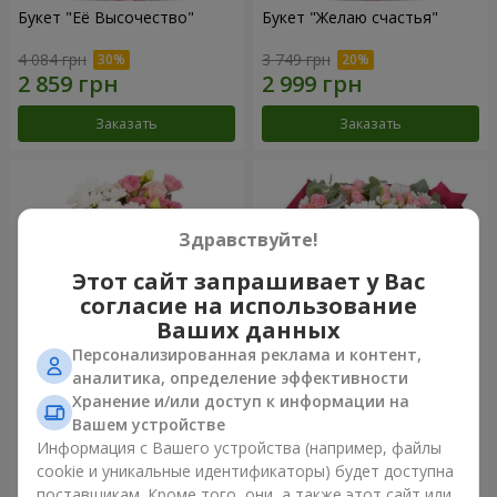
Букет "Её Высочество"
Букет "Желаю счастья"
4 084 грн
3 749 грн
Заказать
Заказать
Здравствуйте!
Этот сайт запрашивает у Вас
согласие на использование
Ваших данных
Персонализированная реклама и контент,
аналитика, определение эффективности
Хранение и/или доступ к информации на
Букет "Юмоки"
Букет "Очарование
нежности"
Вашем устройстве
1 175 грн
3 324 грн
Информация с Вашего устройства (например, файлы
cookie и уникальные идентификаторы) будет доступна
поставщикам. Кроме того, они, а также этот сайт или