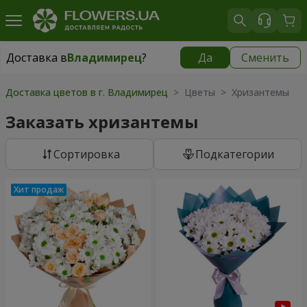
Доставка в
Владимирец
?
Да
Сменить
Доставка в
Владимирец
|
1972 грн
Доставка цветов в г. Владимирец
> Цветы > Хризантемы
Заказать хризантемы
Cортировка
Подкатегории