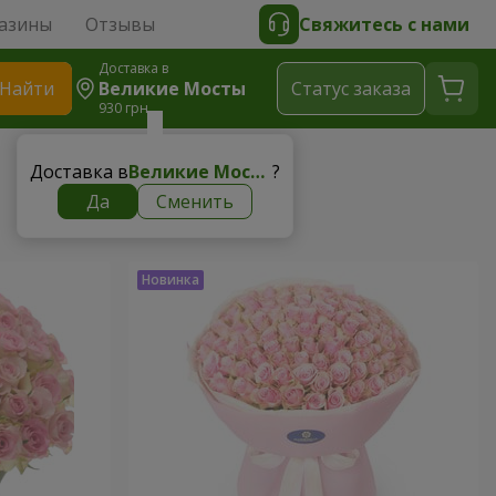
азины
Отзывы
Свяжитесь с нами
Доставка в
Найти
Великие Мосты
Cтатус заказа
930 грн
Доставка в
Великие Мосты
?
Да
Сменить