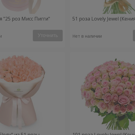
 "25 роз Мисс Пигги"
51 роза Lovely Jewel (Кения
Уточнить
и
Нет в наличии
 Elegy" из 51 розы
101 роза Lovely Jewel (Кен