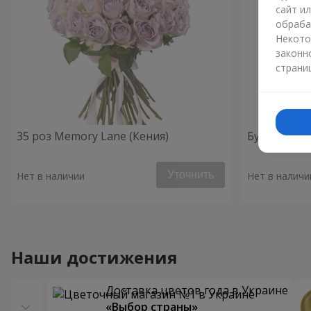
сайт и
обраба
Некото
законн
страни
35 роз Memory Lane (Кения)
Букет из 5
Уточнить
Нет в наличии
Нет в наличи
Наши достижения
Доставка цветов года в Украине
«Выбор страны»