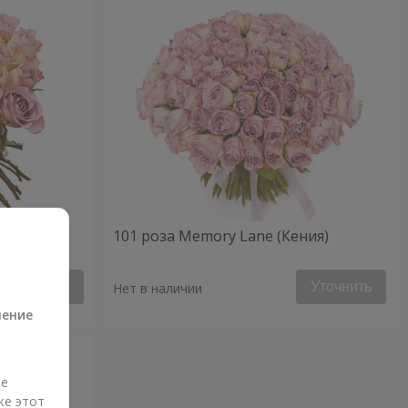
ия)
101 роза Memory Lane (Кения)
а
Уточнить
Уточнить
Нет в наличии
ление
ые
же этот