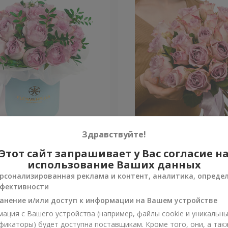
робке "19 роз Memory"
21 роза Memory Lane (Кен
Здравствуйте!
Этот сайт запрашивает у Вас согласие н
Уточнить
и
Нет в наличии
использование Ваших данных
рсонализированная реклама и контент, аналитика, опреде
фективности
анение и/или доступ к информации на Вашем устройстве
ация с Вашего устройства (например, файлы cookie и уникальн
фикаторы) будет доступна поставщикам. Кроме того, они, а так