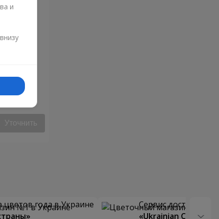
ва и
и
 внизу
озы
Уточнить
 цветов года в Украине
Сервис доставки цв
страны»
«Ukrainian Choice»