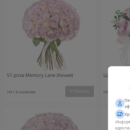
51 роза Memory Lane (Кения)
Цветы в ко
Уточнить
Нет в наличии
Нет в наличи
Пе
эф
Хр
Информ
иденти