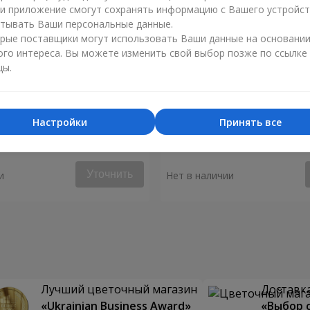
ли приложение смогут сохранять информацию с Вашего устройст
тывать Ваши персональные данные.
рые поставщики могут использовать Ваши данные на основани
ого интереса. Вы можете изменить свой выбор позже по ссылке
цы.
Настройки
Принять все
1 кремовой розы
Букет из 101 кремовой р
Уточнить
и
Нет в наличии
Лучший цветочный магазин
Доставка
«Ukrainian Business Award»
«Выбор 