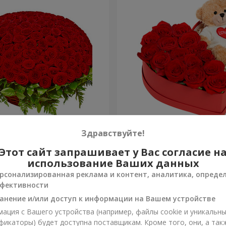
я роза
Композиция "Трогательн
Здравствуйте!
Этот сайт запрашивает у Вас согласие н
2 554 грн
Заказать
использование Ваших данных
рсонализированная реклама и контент, аналитика, опреде
фективности
анение и/или доступ к информации на Вашем устройстве
ация с Вашего устройства (например, файлы cookie и уникальн
фикаторы) будет доступна поставщикам. Кроме того, они, а так