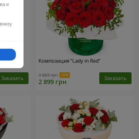
ва и
и
 внизу
Композиция "Lady in Red"
3 865 грн
Заказать
Заказать