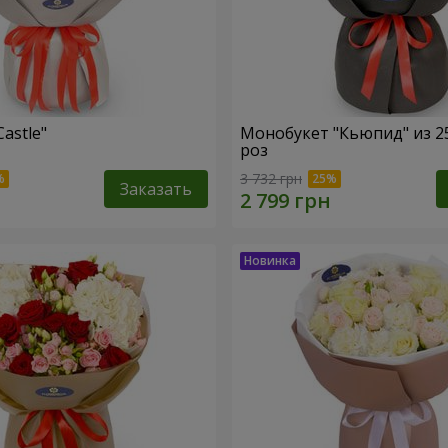
Castle"
Монобукет "Кьюпид" из 2
роз
3 732 грн
Заказать