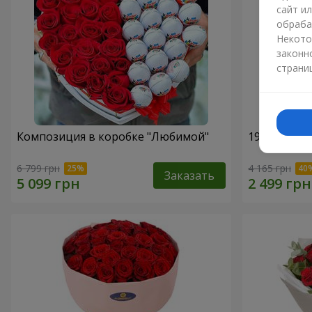
сайт и
обраба
Некото
законн
страни
Композиция в коробке "Любимой"
19 красных
6 799 грн
4 165 грн
Заказать