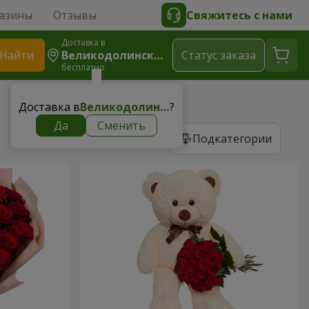
азины
Отзывы
Свяжитесь с нами
Доставка в
Найти
Великодолинское
Cтатус заказа
бесплатно
Доставка в
Великодолинское
?
Да
Сменить
Подкатегории