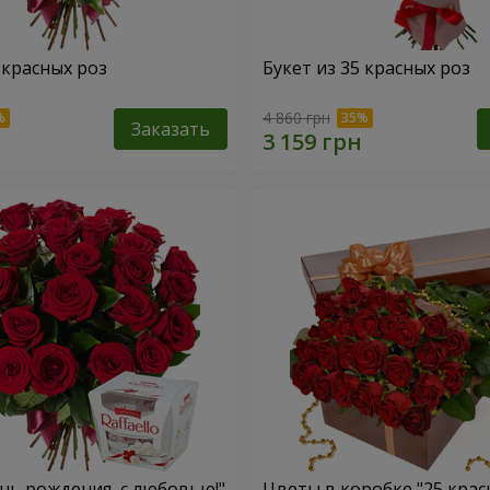
 красных роз
Букет из 35 красных роз
4 860 грн
Заказать
ень рождения, с любовью!"
Цветы в коробке "25 крас