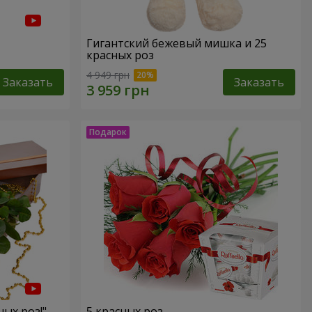
Гигантский бежевый мишка и 25
красных роз
4 949 грн
Заказать
Заказать
ных роз!"
5 красных роз