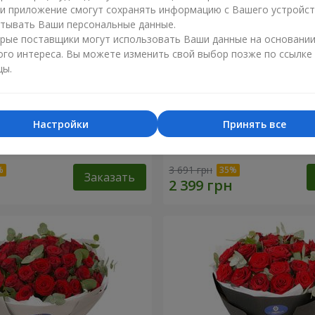
ли приложение смогут сохранять информацию с Вашего устройст
тывать Ваши персональные данные.
рые поставщики могут использовать Ваши данные на основани
ого интереса. Вы можете изменить свой выбор позже по ссылке
цы.
Настройки
Принять все
 роз с Пандой
19 красных роз с Мишкой
3 691 грн
Заказать