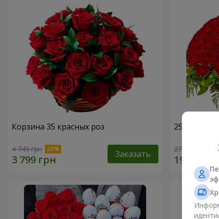
Корзина 35 красных роз
251 красна
4 749 грн
27 427 грн
Заказать
Пе
эф
Хр
Информ
иденти