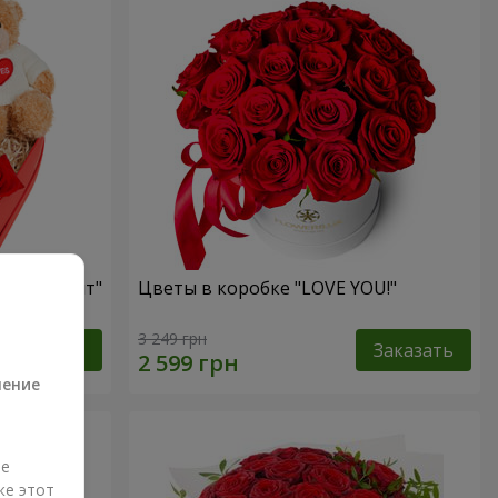
ый презент"
Цветы в коробке "LOVE YOU!"
а
3 249 грн
Заказать
Заказать
ление
ые
же этот