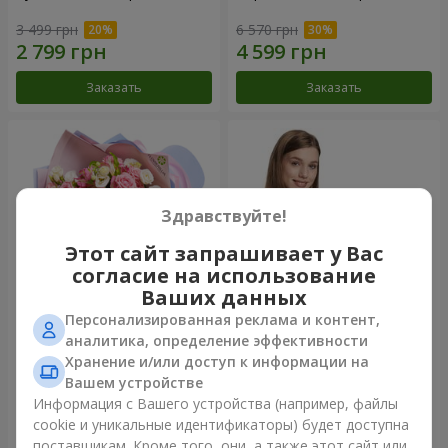
3 499 грн
6 570 грн
Заказать
Заказать
Здравствуйте!
Этот сайт запрашивает у Вас
согласие на использование
Ваших данных
Персонализированная реклама и контент,
Букет "Сказка моей жизни"
Корзина "Ангелочек"
аналитика, определение эффективности
Хранение и/или доступ к информации на
2 621 грн
2 074 грн
Вашем устройстве
Информация с Вашего устройства (например, файлы
cookie и уникальные идентификаторы) будет доступна
Заказать
Заказать
поставщикам. Кроме того, они, а также этот сайт или