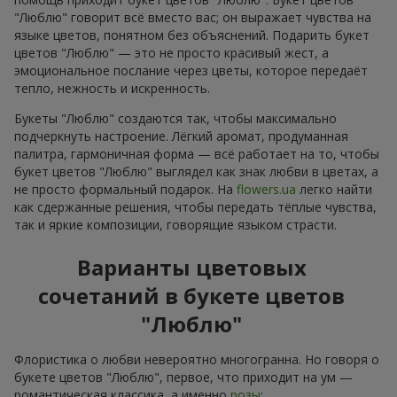
"Люблю" говорит всё вместо вас; он выражает чувства на
языке цветов, понятном без объяснений. Подарить букет
цветов "Люблю" — это не просто красивый жест, а
эмоциональное послание через цветы, которое передаёт
тепло, нежность и искренность.
Букеты "Люблю" создаются так, чтобы максимально
подчеркнуть настроение. Лёгкий аромат, продуманная
палитра, гармоничная форма — всё работает на то, чтобы
букет цветов "Люблю" выглядел как знак любви в цветах, а
не просто формальный подарок. На
flowers.ua
легко найти
как сдержанные решения, чтобы передать тёплые чувства,
так и яркие композиции, говорящие языком страсти.
Варианты цветовых
сочетаний в букете цветов
"Люблю"
Флористика о любви невероятно многогранна. Но говоря о
букете цветов "Люблю", первое, что приходит на ум —
романтическая классика, а именно
розы
: