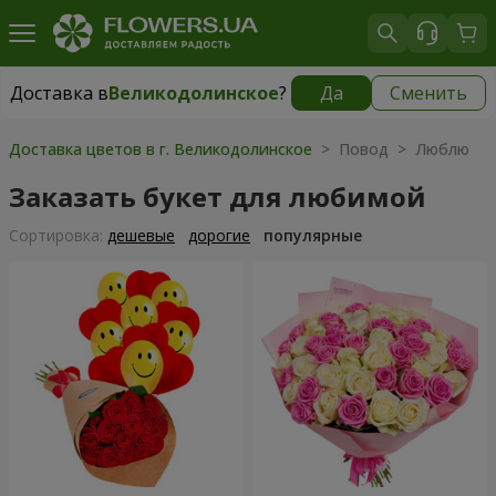
Доставка в
Великодолинское
?
Да
Сменить
Доставка в
Великодолинское
|
бесплатно
Доставка цветов в г. Великодолинское
> Повод > Люблю
Заказать букет для любимой
Cортировка:
дешевые
дорогие
популярные