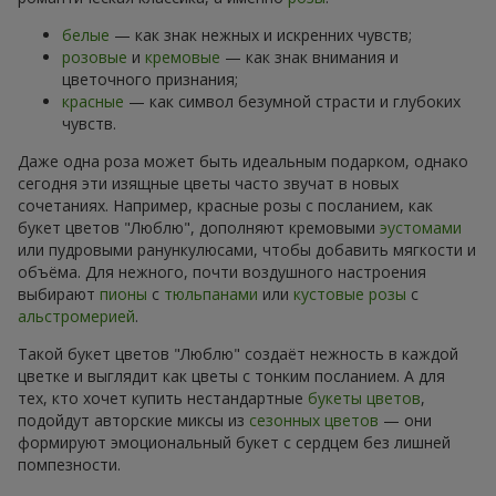
белые
— как знак нежных и искренних чувств;
розовые
и
кремовые
— как знак внимания и
цветочного признания;
красные
— как символ безумной страсти и глубоких
чувств.
Даже одна роза может быть идеальным подарком, однако
сегодня эти изящные цветы часто звучат в новых
сочетаниях. Например, красные розы с посланием, как
букет цветов "Люблю", дополняют кремовыми
эустомами
или пудровыми ранункулюсами, чтобы добавить мягкости и
объёма. Для нежного, почти воздушного настроения
выбирают
пионы
с
тюльпанами
или
кустовые розы
с
альстромерией
.
Такой букет цветов "Люблю" создаёт нежность в каждой
цветке и выглядит как цветы с тонким посланием. А для
тех, кто хочет купить нестандартные
букеты цветов
,
подойдут авторские миксы из
сезонных цветов
— они
формируют эмоциональный букет с сердцем без лишней
помпезности.