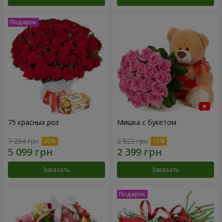
75 красных роз
Мишка с букетом
7 284 грн
2 822 грн
Заказать
Заказать