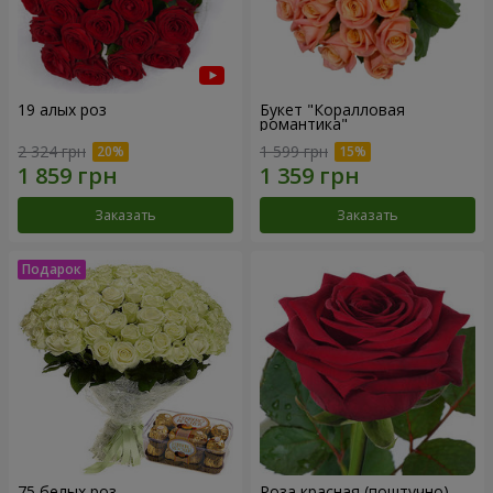
19 алых роз
Букет "Коралловая
романтика"
2 324 грн
1 599 грн
Заказать
Заказать
75 белых роз
Роза красная (поштучно)