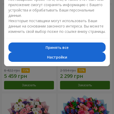
приложение смогут сохранять информацию с Вашего
устройства и обрабатывать Ваши персональные
данные.
Некоторые поставщики могут использовать Ваши
данные на основании законного интереса. Вы можете
изменить свой выбор позже по ссылке внизу страницы.
Принять все
Настройки
51 белая хризантема
Романтический букет
"Очарование"
6 422 грн
2 554 грн
Заказать
Заказать