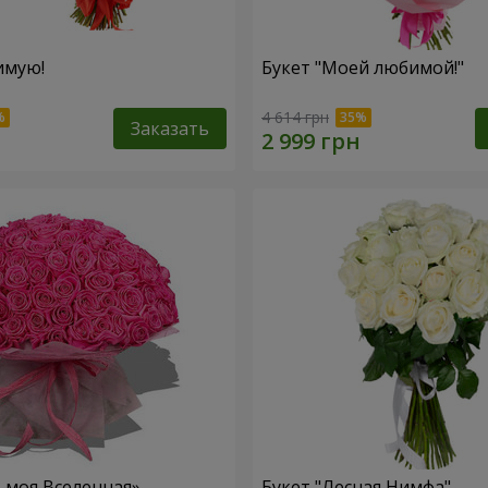
имую!
Букет "Моей любимой!"
4 614 грн
Заказать
– моя Вселенная»
Букет "Лесная Нимфа"