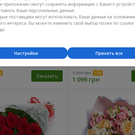
ли приложение смогут сохранять информацию с Вашего устройст
тывать Ваши персональные данные.
рые поставщики могут использовать Ваши данные на основани
ого интереса. Вы можете изменить свой выбор позже по ссылке
цы.
Настройки
Принять все
сторге от тебя!"
11 красных роз
1 293 грн
Заказать