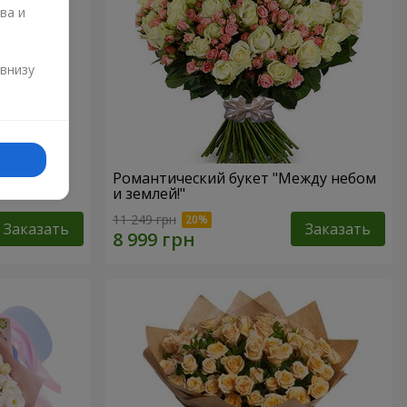
ва и
и
 внизу
Романтический букет "Между небом
и землей!"
11 249 грн
Заказать
Заказать