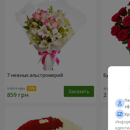
7 нежных альстромерий
Букет "В Д
1 011 грн
3 229 грн
Заказать
Пе
эф
Хр
Информ
иденти