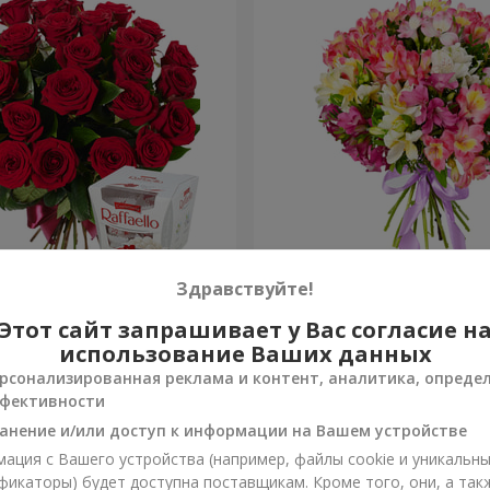
ень рождения, с любовью!"
Букет "Сказка для двоих!"
Здравствуйте!
Этот сайт запрашивает у Вас согласие н
1 510 грн
Заказать
использование Ваших данных
рсонализированная реклама и контент, аналитика, опреде
фективности
анение и/или доступ к информации на Вашем устройстве
ация с Вашего устройства (например, файлы cookie и уникальн
фикаторы) будет доступна поставщикам. Кроме того, они, а так