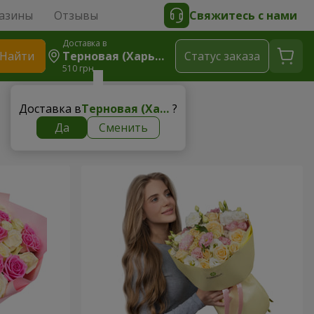
азины
Отзывы
Свяжитесь с нами
Доставка в
Найти
Терновая (Харьковский Р-Н)
Cтатус заказа
510 грн
Доставка в
Терновая (Харьковский р-н)
?
Да
Сменить