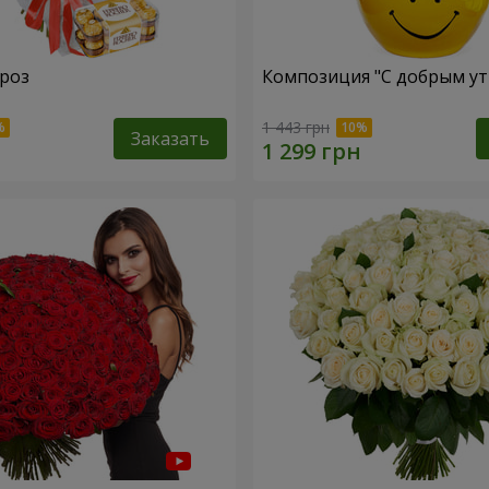
 роз
Композиция "С добрым ут
1 443 грн
Заказать