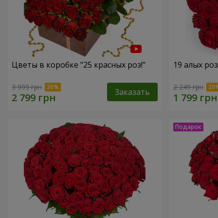
Цветы в коробке "25 красных роз!"
19 алых роз
3 999 грн
2 249 грн
Заказать