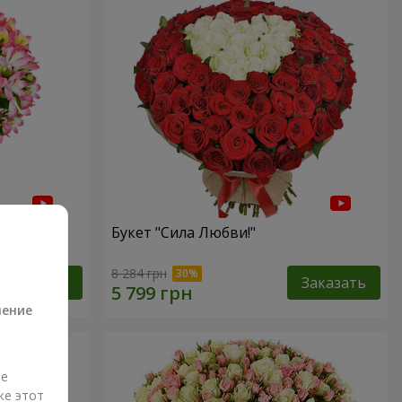
Букет "Сила Любви!"
а
8 284 грн
Заказать
Заказать
ление
ые
же этот