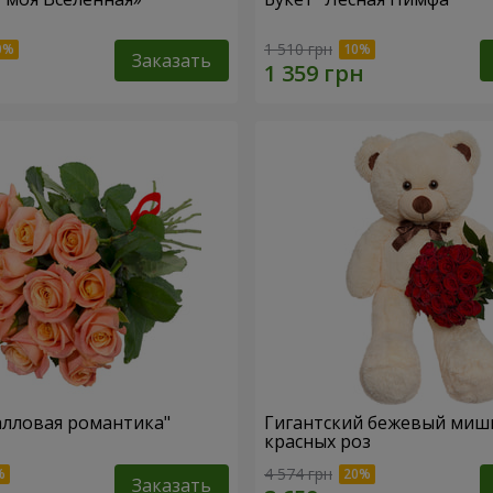
1 510 грн
Заказать
алловая романтика"
Гигантский бежевый мишк
красных роз
4 574 грн
Заказать