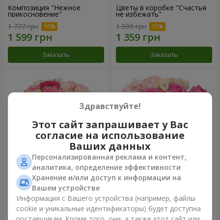
Композиция "Нежное
Цветы в коробке "Счастья
прикосновение"
не избежать"
1 777 грн
1 599 грн
Заказать
Заказать
Здравствуйте!
Этот сайт запрашивает у Вас
согласие на использование
Ваших данных
Персонализированная реклама и контент,
аналитика, определение эффективности
Хранение и/или доступ к информации на
Цветы в коробке "Соломия"
Композиция "Barbie"
Вашем устройстве
2 066 грн
2 532 грн
Информация с Вашего устройства (например, файлы
cookie и уникальные идентификаторы) будет доступна
поставщикам. Кроме того, они, а также этот сайт или