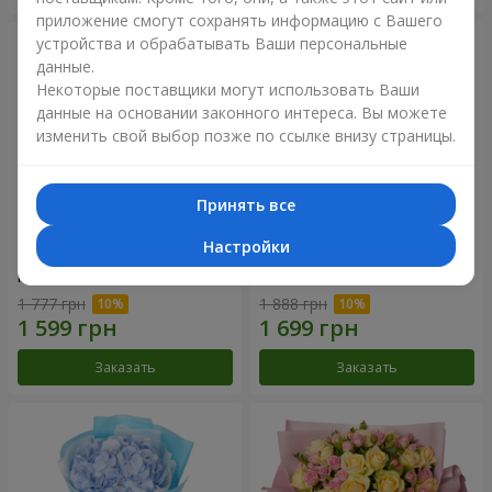
приложение смогут сохранять информацию с Вашего
устройства и обрабатывать Ваши персональные
данные.
Некоторые поставщики могут использовать Ваши
данные на основании законного интереса. Вы можете
изменить свой выбор позже по ссылке внизу страницы.
Принять все
Настройки
Композиция "Нежное
Букет "Розовый вкус
прикосновение"
ванили"
1 777 грн
1 888 грн
Заказать
Заказать