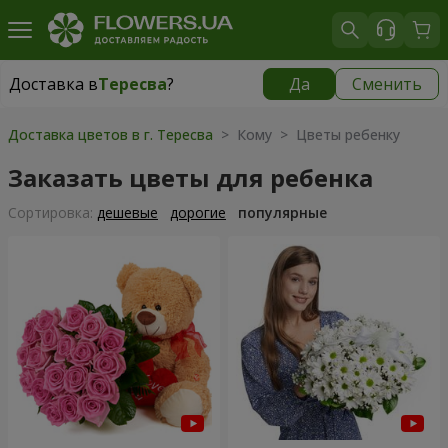
Доставка в
Тересва
?
Да
Сменить
Доставка в
Тересва
|
2132 грн
Доставка цветов в г. Тересва
> Кому > Цветы ребенку
Заказать цветы для ребенка
Cортировка:
дешевые
дорогие
популярные