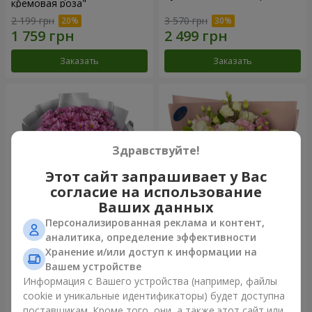
кремовая роза"
2 199 грн
3 570 грн
Заказать
Заказать
Здравствуйте!
Этот сайт запрашивает у Вас
согласие на использование
Ваших данных
Персонализированная реклама и контент,
Букет "Твои хризантемы"
Букет "Панна Котта"
аналитика, определение эффективности
Хранение и/или доступ к информации на
1 952 грн
2 249 грн
Вашем устройстве
Информация с Вашего устройства (например, файлы
cookie и уникальные идентификаторы) будет доступна
Заказать
Заказать
поставщикам. Кроме того, они, а также этот сайт или