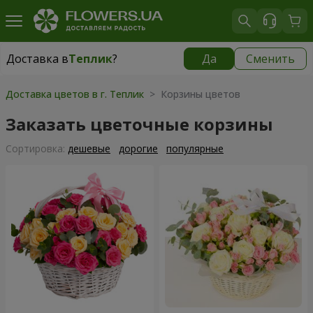
Доставка в
Теплик
?
Да
Сменить
Доставка в
Теплик
|
910 грн
Доставка цветов в г. Теплик
> Корзины цветов
Заказать цветочные корзины
Cортировка:
дешевые
дорогие
популярные