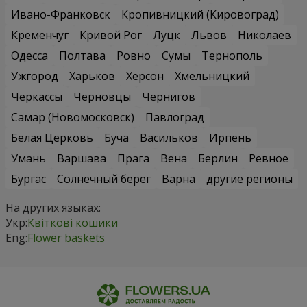
Ивано-Франковск
Кропивницкий (Кировоград)
Кременчуг
Кривой Рог
Луцк
Львов
Николаев
Одесса
Полтава
Ровно
Сумы
Тернополь
Ужгород
Харьков
Херсон
Хмельницкий
Черкассы
Черновцы
Чернигов
Самар (Новомосковск)
Павлоград
Белая Церковь
Буча
Васильков
Ирпень
Умань
Варшава
Прага
Вена
Берлин
Ревное
Бургас
Солнечный берег
Варна
другие регионы
На других языках:
Укр:
Квіткові кошики
Eng:
Flower baskets