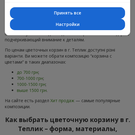
тонах, пионы,
гипсофила
;
Минималистичные решения
— натуральные формы,
Принять все
акцент на цвет или текстуру.
Настройки
Есть также
VIP-композиции
— роскошные корзины для
особых случаев. Каждое изделие — оригинальный подарок,
подчёркивающий внимание к деталям.
По ценам цветочных корзин в г. Теплик доступні різні
варіанти. Ви можете обрати композицію “корзина с
цветами” в таких диапазонах:
до 700 грн
;
700-1000 грн
;
1000-1500 грн
;
выше 1500 грн
.
На сайте есть раздел
Хит продаж
— самые популярные
композиции.
Как выбрать цветочную корзину в г.
Теплик – форма, материалы,