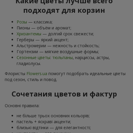
Какие цветы лучше всего
подходят для корзин
Розы
— классика;
Пионы — объём и аромат;
Хризантемы
— долгий срок свежести;
Герберы — яркий акцент;
Альстромерии — нежность и стойкость;
Гортензии — мягкие воздушные формы;
Сезонные цветы
:
тюльпаны
, нарциссы, астры,
гладиолусы.
Флористы
Flowers.ua
помогут подобрать идеальные цветы
под сезон, стиль и повод.
Сочетания цветов и фактур
Основні правила:
не більше трьох основних кольорів;
пастель + яскраві акценти;
близькі відтінки — для елегантності;