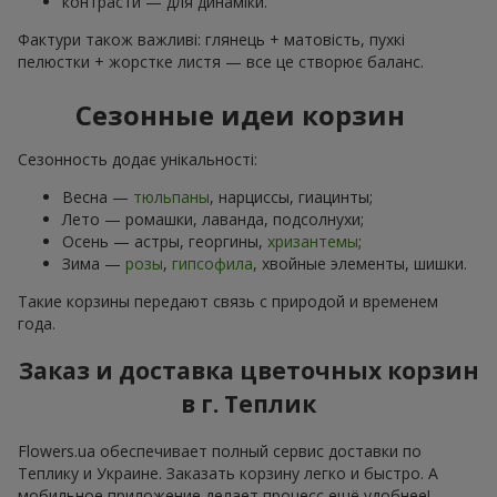
контрасти — для динаміки.
Фактури також важливі: глянець + матовість, пухкі
пелюстки + жорстке листя — все це створює баланс.
Сезонные идеи корзин
Сезонность додає унікальності:
Весна —
тюльпаны
, нарциссы, гиацинты;
Лето — ромашки, лаванда, подсолнухи;
Осень — астры, георгины,
хризантемы
;
Зима —
розы
,
гипсофила
, хвойные элементы, шишки.
Такие корзины передают связь с природой и временем
года.
Заказ и доставка цветочных корзин
в г. Теплик
Flowers.ua обеспечивает полный сервис доставки по
Теплику и Украине. Заказать корзину легко и быстро. А
мобильное приложение делает процесс ещё удобнее!