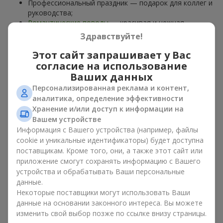
Профессиональный праздник — подарок для коллег и
руководства;
Романтические поводы
— красивая и нежная
композиция;
Здравствуйте!
Корпоративные события
— подарок деловому
партнёру.
Этот сайт запрашивает у Вас
согласие на использование
Цветочная корзина — универсальный подарок для любого
Ваших данных
возраста. Стильные ручные композиции позволяют
Персонализированная реклама и контент,
передать любые эмоции: благодарность, восхищение,
аналитика, определение эффективности
поддержку,
любовь
.
Хранение и/или доступ к информации на
Вашем устройстве
Виды цветочных корзин в г.
Информация с Вашего устройства (например, файлы
Теплик: классика, романтика,
cookie и уникальные идентификаторы) будет доступна
поставщикам. Кроме того, они, а также этот сайт или
минимализм
приложение смогут сохранять информацию с Вашего
устройства и обрабатывать Ваши персональные
Ассортимент цветочных корзин на
flowers.ua
включает
данные.
варианты на любой вкус:
Некоторые поставщики могут использовать Ваши
Классические композиции
— сочетания
роз
, лилий,
данные на основании законного интереса. Вы можете
хризантем
в строгих формах;
изменить свой выбор позже по ссылке внизу страницы.
Романтические варианты
— корзины в пастельных