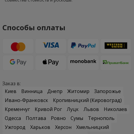
Способы оплаты
Заказ в:
Киев
Винница
Днепр
Житомир
Запорожье
Ивано-Франковск
Кропивницкий (Кировоград)
Кременчуг
Кривой Рог
Луцк
Львов
Николаев
Одесса
Полтава
Ровно
Сумы
Тернополь
Ужгород
Харьков
Херсон
Хмельницкий