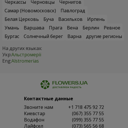
Черкассы
Черновцы
Чернигов
Самар (Новомосковск)
Павлоград
Белая Церковь
Буча
Васильков
Ирпень
Умань
Варшава
Прага
Вена
Берлин
Ревное
Бургас
Солнечный берег
Варна
другие регионы
На других языках:
Укр:
Альстромерії
Eng:
Alstromerias
Контактные данные
Звоните нам
+1 718 475 92 72
Киевстар
(067) 355 77 55
Водафон
(099) 355 77 55
Лайфсел
(073) 565 56 68