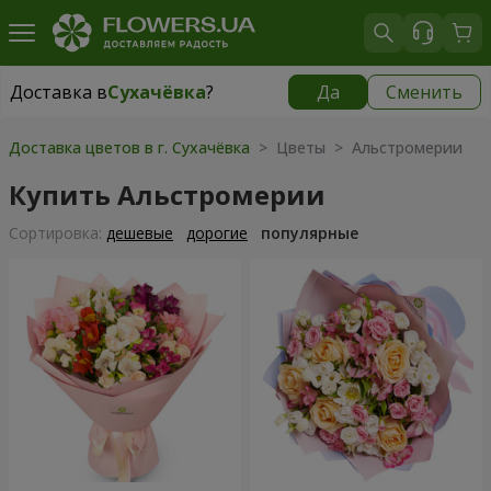
Доставка в
Сухачёвка
?
Да
Сменить
Доставка в
Сухачёвка
|
бесплатно
Доставка цветов в г. Сухачёвка
> Цветы > Альстромерии
Купить Альстромерии
Cортировка:
дешевые
дорогие
популярные