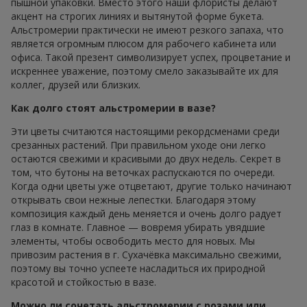
пышной упаковки. Вместо этого наши флористы делают
акцент на строгих линиях и вытянутой форме букета.
Альстромерии практически не имеют резкого запаха, что
является огромным плюсом для рабочего кабинета или
офиса. Такой презент символизирует успех, процветание и
искреннее уважение, поэтому смело заказывайте их для
коллег, друзей или близких.
Как долго стоят альстромерии в вазе?
Эти цветы считаются настоящими рекордсменами среди
срезанных растений. При правильном уходе они легко
остаются свежими и красивыми до двух недель. Секрет в
том, что бутоны на веточках распускаются по очереди.
Когда одни цветы уже отцветают, другие только начинают
открывать свои нежные лепестки. Благодаря этому
композиция каждый день меняется и очень долго радует
глаз в комнате. Главное — вовремя убирать увядшие
элементы, чтобы освободить место для новых. Мы
привозим растения в г. Сухачёвка максимально свежими,
поэтому вы точно успеете насладиться их природной
красотой и стойкостью в вазе.
Можно ли сочетать альстромерии с розами или