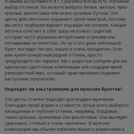
В нашем ассортименте в г. Сухачёвка всегда есть огромный
выбор оттенков. Вы можете выбрать белые, желтые, ярко-
красные, фиолетовые или нежно-розовые бутоны. Эти
цветы действительно поражают своей палитрой, поэтому
мы легко подберем вариант под ваше настроение. Каждая
веточка сочетает в себе сразу несколько соцветий,
которые часто украшены интересными штрихами или
пятнышками на лепестках. Из-за этого даже небольшой
букет выглядит пестро, пышно и очень празднично. Если
вам нужен конкретный редкий оттенок, просто
предупредите нас заранее. Мы с радостью соберем для вас
идеальную однотонную композицию или создадим яркий
разноцветный микс, который гарантированно поднимет
настроение получателю.
Подходят ли альстромерии для мужских букетов?
Эти цветы отлично подходят для подарка мужчинам
благодаря своей форме и стойкости. Лучше всего выбирать
насыщенные и глубокие оттенки, например, бордовые,
темно-красные, оранжевые или фиолетовые. Они выглядят
сдержанно, стильно и очень лаконично. В мужских
композициях мы обычно избегаем лишнего романтизма и