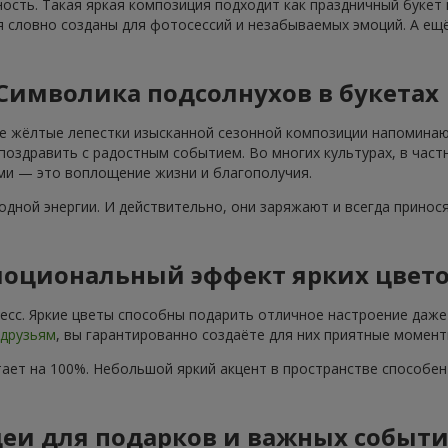
ость. Такая яркая композиция подходит как праздничный букет
я словно созданы для фотосессий и незабываемых эмоций. А ещё
Символика подсолнухов в букетах
е жёлтые лепестки изысканной сезонной композиции напоминают
поздравить с радостным событием. Во многих культурах, в част
ами — это воплощение жизни и благополучия.
дной энергии. И действительно, они заряжают и всегда принос
оциональный эффект ярких цвет
сс. Яркие цветы способны подарить отличное настроение даже 
друзьям
, вы гарантированно создаёте для них приятные момент
ает на 100%. Небольшой яркий акцент в пространстве способе
еи для подарков и важных событ