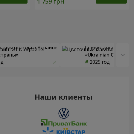
 цветов года в Украине
Сервис доставки цв
страны»
«Ukrainian Choice»
од
2025 год
Наши клиенты