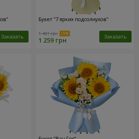
хов"
Букет "7 ярких подсолнухов"
1 481 грн
Заказать
Заказать
Букет "Ван Гог"