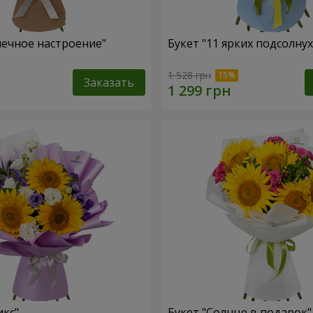
нечное настроение"
Букет "11 ярких подсолну
1 528 грн
Заказать
икс"
Букет "Солнце в подарок"