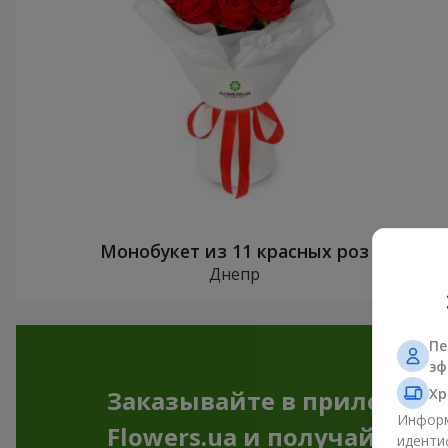
Монобукет из 11 красных роз
Днепр
Пе
эф
Хр
Заказывайте в приложен
Информ
Flowers.ua и получайте бо
иденти