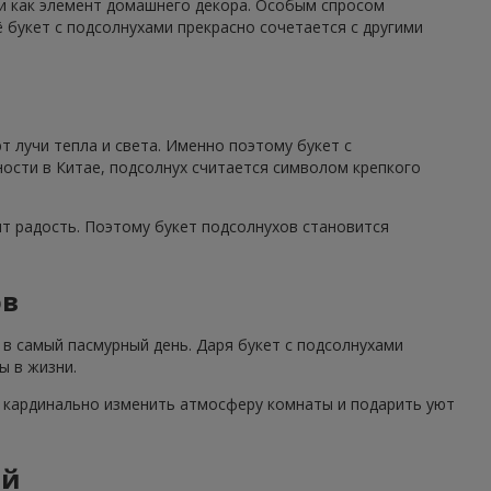
 и как элемент домашнего декора. Особым спросом
 букет с подсолнухами прекрасно сочетается с другими
 лучи тепла и света. Именно поэтому букет с
ности в Китае, подсолнух считается символом крепкого
ят радость. Поэтому букет подсолнухов становится
ов
в самый пасмурный день. Даря букет с подсолнухами
ы в жизни.
н кардинально изменить атмосферу комнаты и подарить уют
ий