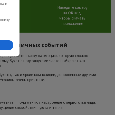
ва и
Наведите камеру
на QR-код,
и
чтобы скачать
 внизу
приложение
я праздничных событий
ми, вы делаете ставку на эмоцию, которую сложно
этому букет с подсолнухами часто выбирают как
.
кеты, так и яркие композиции, дополненные другими
 Украины очень приятные.
и
метить — они меняют настроение с первого взгляда.
ущение спокойствия, уюта и тепла.