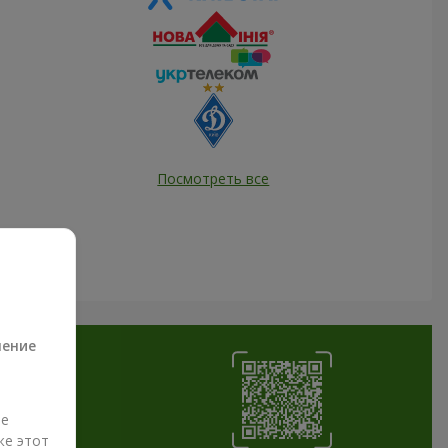
Посмотреть все
а
ление
ые
же этот