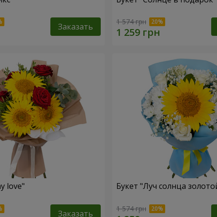
1 574 грн
Заказать
y love"
Букет "Луч солнца золото
1 574 грн
Заказать