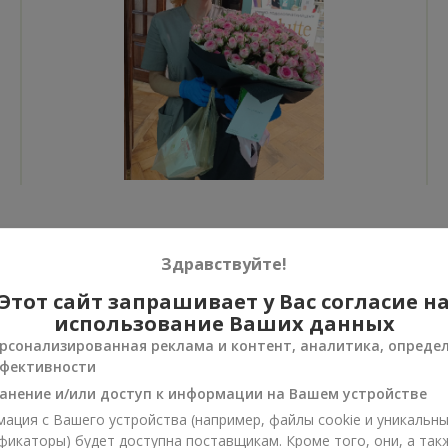
Все фото доставок
Здравствуйте!
Заказать этот товар
Этот сайт запрашивает у Вас согласие н
использование Ваших данных
рсонализированная реклама и контент, аналитика, опреде
фективности
анение и/или доступ к информации на Вашем устройстве
ии
ация с Вашего устройства (например, файлы cookie и уникальн
нусы
фикаторы) будет доступна поставщикам. Кроме того, они, а так