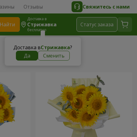
азины
Отзывы
Свяжитесь с нами
Доставка в
Найти
Стрижавка
Cтатус заказа
бесплатно
Доставка в
Стрижавка
?
Да
Сменить