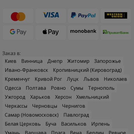
Заказ в:
Киев
Винница
Днепр
Житомир
Запорожье
Ивано-Франковск
Кропивницкий (Кировоград)
Кременчуг
Кривой Рог
Луцк
Львов
Николаев
Одесса
Полтава
Ровно
Сумы
Тернополь
Ужгород
Харьков
Херсон
Хмельницкий
Черкассы
Черновцы
Чернигов
Самар (Новомосковск)
Павлоград
Белая Церковь
Буча
Васильков
Ирпень
Умань
Варшава
Прага
Вена
Берлин
Ревное