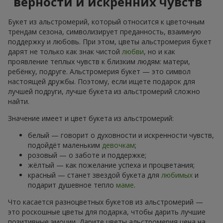
верности и искренних чувств
Букет из альстромерий, который относится к цветочным
трендам сезона, символизирует преданность, взаимную
поддержку и любовь. При этом, цветы альстромерия букет
дарят не только как знак чистой
любви
, но и как
проявление теплых чувств к близким людям: матери,
ребёнку, подруге. Альстромерия букет — это символ
настоящей дружбы. Поэтому, если ищете подарок для
лучшей подруги, лучше букета из альстромерий сложно
найти.
Значение имеет и цвет букета из альстромерий:
белый — говорит о духовности и искренности чувств,
подойдёт маленьким
девочкам
;
розовый — о заботе и поддержке;
жёлтый — как пожелание успеха и процветания;
красный — станет звездой букета для
любимых
и
подарит душевное тепло
маме
.
Что касается разноцветных букетов из альстромерий —
это роскошные цветы для подарка, чтобы дарить лучшие
позитивные эмоции. Дарите цветы альстромерия цена на