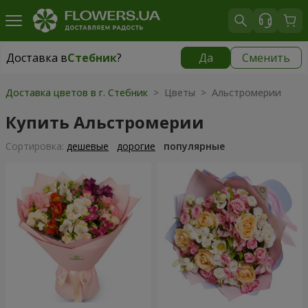
Доставка в
Стебник
?
Да
Сменить
Доставка в
Стебник
|
бесплатно
Доставка цветов в г. Стебник
> Цветы > Альстромерии
Купить Альстромерии
Cортировка:
дешевые
дорогие
популярные