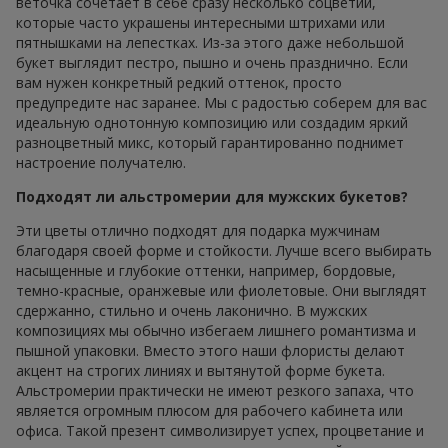
веточка сочетает в себе сразу несколько соцветий,
которые часто украшены интересными штрихами или
пятнышками на лепестках. Из-за этого даже небольшой
букет выглядит пестро, пышно и очень празднично. Если
вам нужен конкретный редкий оттенок, просто
предупредите нас заранее. Мы с радостью соберем для вас
идеальную однотонную композицию или создадим яркий
разноцветный микс, который гарантированно поднимет
настроение получателю.
Подходят ли альстромерии для мужских букетов?
Эти цветы отлично подходят для подарка мужчинам
благодаря своей форме и стойкости. Лучше всего выбирать
насыщенные и глубокие оттенки, например, бордовые,
темно-красные, оранжевые или фиолетовые. Они выглядят
сдержанно, стильно и очень лаконично. В мужских
композициях мы обычно избегаем лишнего романтизма и
пышной упаковки. Вместо этого наши флористы делают
акцент на строгих линиях и вытянутой форме букета.
Альстромерии практически не имеют резкого запаха, что
является огромным плюсом для рабочего кабинета или
офиса. Такой презент символизирует успех, процветание и