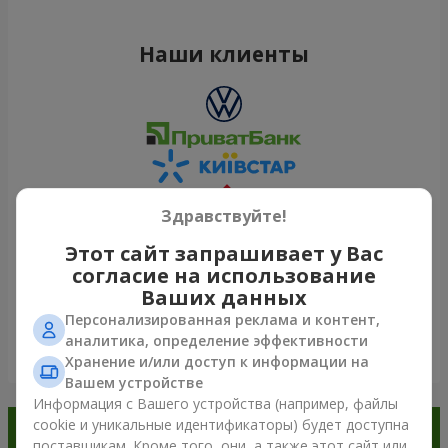
Наши клиенты
Здравствуйте!
Этот сайт запрашивает у Вас
согласие на использование
Ваших данных
Персонализированная реклама и контент,
аналитика, определение эффективности
Посмотреть все
Хранение и/или доступ к информации на
Вашем устройстве
Информация с Вашего устройства (например, файлы
cookie и уникальные идентификаторы) будет доступна
Заказывайте в приложении
поставщикам. Кроме того, они, а также этот сайт или