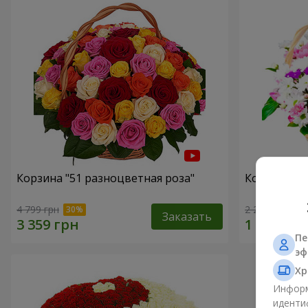
Корзина "51 разноцветная роза"
Корзина хр
4 799 грн
2 234 грн
Заказать
Пе
эф
Хр
Информ
иденти