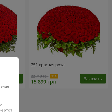
251 красная роза
а
22 713 грн
Заказать
Заказать
ление
ые
же этот