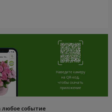
Наведите камеру
на QR-код,
чтобы скачать
приложение
а любое событие