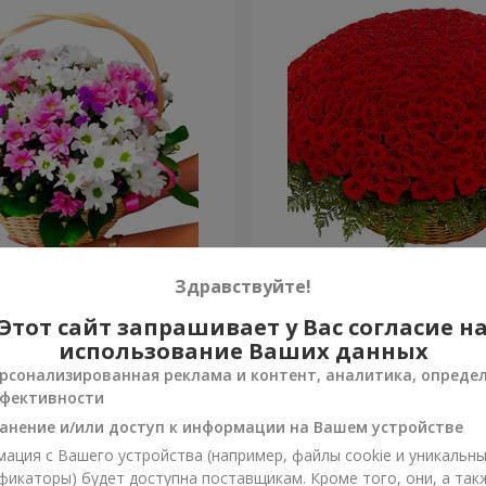
изантем "Яркая поляна"
501 красная роза
Здравствуйте!
Этот сайт запрашивает у Вас согласие н
51 925 грн
Заказать
использование Ваших данных
рсонализированная реклама и контент, аналитика, опреде
фективности
анение и/или доступ к информации на Вашем устройстве
ация с Вашего устройства (например, файлы cookie и уникальн
фикаторы) будет доступна поставщикам. Кроме того, они, а так