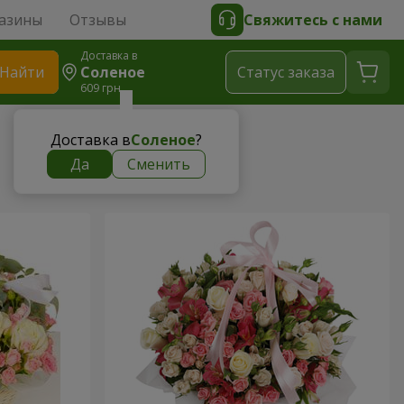
азины
Отзывы
Свяжитесь с нами
Доставка в
Найти
Соленое
Cтатус заказа
609 грн
Доставка в
Соленое
?
Да
Сменить