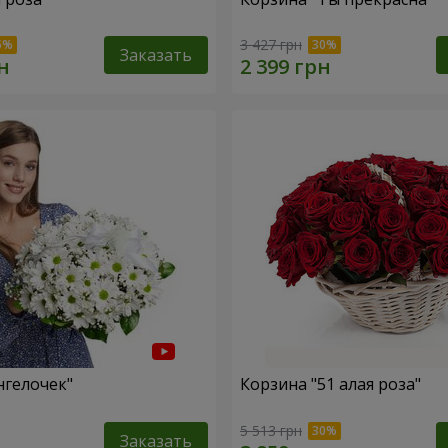
3 427 грн
Заказать
нгелочек"
Корзина "51 алая роза"
5 513 грн
Заказать