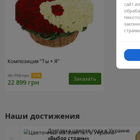
сайт и
обраба
Некото
законн
страни
Композиция "Ты + Я"
45 798 грн
Заказать
Наши достижения
Доставка цветов года в Украине
«Выбор страны»