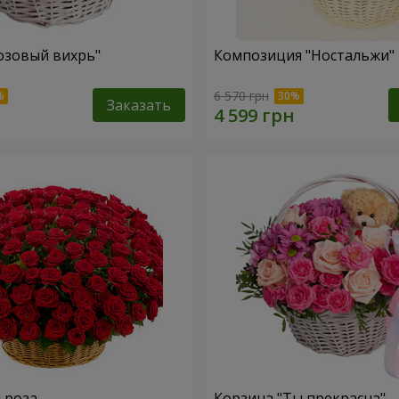
озовый вихрь"
Композиция "Ностальжи"
6 570 грн
Заказать
я роза
Корзина "Ты прекрасна"