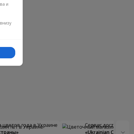
ва и
и
 внизу
 цветов года в Украине
Сервис доставки цв
страны»
«Ukrainian Choice»