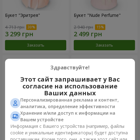
Букет "Эритрея"
Букет "Nude Perfume"
4 713 грн
2 940 грн
Заказать
Заказать
Здравствуйте!
Этот сайт запрашивает у Вас
согласие на использование
Ваших данных
Персонализированная реклама и контент,
аналитика, определение эффективности
Хранение и/или доступ к информации на
Вашем устройстве
Букет "Розовая нежность"
Композиция "Ностальжи"
Информация с Вашего устройства (например, файлы
cookie и уникальные идентификаторы) будет доступна
4 513 грн
6 656 грн
поставщикам. Кроме того, они, а также этот сайт или