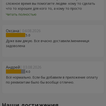
сложное время вы помогаете людям- кому то сделать
что то хорошее для кого то, а кому то просто
порадоваться цветам, подарку, тортику, поздравлению.
Читать полностью
Особенно, если человек сам себе не может купить даже
в свой День Рождения. Спасибо
Оксана
04.08.2026
5
Дуже вам дякую. Все вчасно доставили.Іменинниця
задоволена
Андрей
03.08.2026
4
Всё нормально. Если бы добавили в приложение оплату
по реквизитам было бы вообще отлично.
Наши достижения