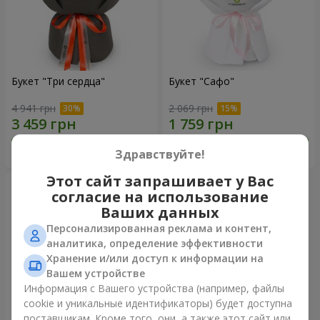
Букет "Три сердца"
Букет "Сафо"
4 941 грн
2 069 грн
Заказать
Заказать
Здравствуйте!
Этот сайт запрашивает у Вас
согласие на использование
Ваших данных
Персонализированная реклама и контент,
аналитика, определение эффективности
Хранение и/или доступ к информации на
Вашем устройстве
Информация с Вашего устройства (например, файлы
cookie и уникальные идентификаторы) будет доступна
поставщикам. Кроме того, они, а также этот сайт или