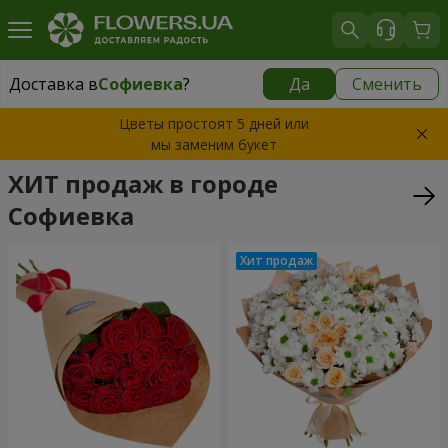
Доставка в
Софиевка
?
Да
Сменить
Доставка в
Софиевка
|
655 грн
Цветы простоят 5 дней или
мы заменим букет
ХИТ продаж в городе
Софиевка