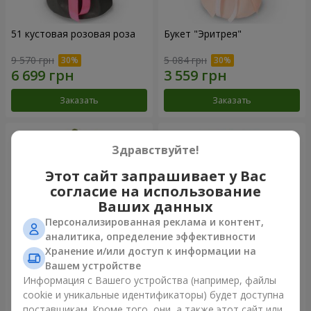
51 кустовая розовая роза
Букет "Эритрея"
9 570 грн
5 084 грн
Заказать
Заказать
Здравствуйте!
Этот сайт запрашивает у Вас
согласие на использование
Ваших данных
Персонализированная реклама и контент,
аналитика, определение эффективности
Хранение и/или доступ к информации на
Вашем устройстве
Букет "Nude Perfume"
Букет "Розовая нежность"
Информация с Вашего устройства (например, файлы
cookie и уникальные идентификаторы) будет доступна
3 128 грн
4 856 грн
поставщикам. Кроме того, они, а также этот сайт или