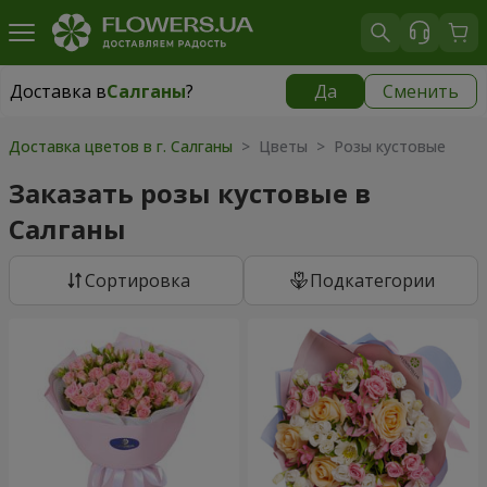
Доставка в
Салганы
?
Да
Сменить
Доставка в
Салганы
|
1420 грн
Доставка цветов в г. Салганы
> Цветы > Розы кустовые
Заказать розы кустовые в
Салганы
Cортировка
Подкатегории