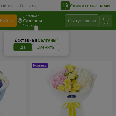
азины
Отзывы
Свяжитесь с нами
Доставка в
Найти
Салганы
Cтатус заказа
1420 грн
Доставка в
Салганы
?
Да
Сменить