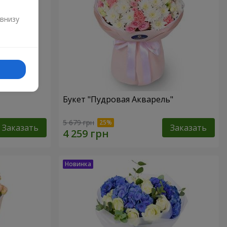
и
 внизу
Букет "Пудровая Акварель"
5 679 грн
Заказать
Заказать