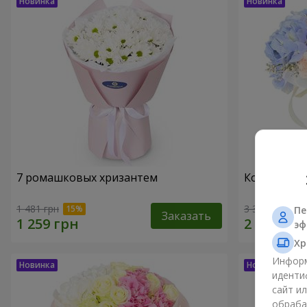
7 ромашковых хризантем
Композиция
1 481 грн
3 364 грн
Пе
Заказать
эф
Хр
Информ
иденти
сайт и
обраба