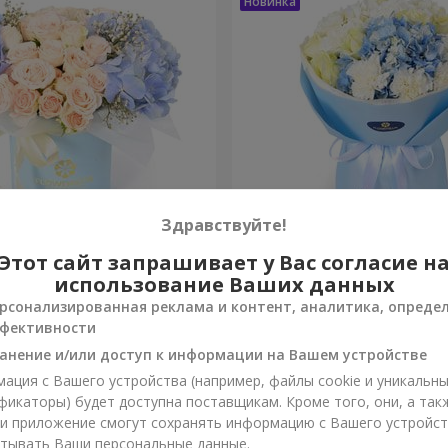
Здравствуйте!
 "Окленд"
Букет "Sia"
Этот сайт запрашивает у Вас согласие н
использование Ваших данных
3 465 грн
рсонализированная реклама и контент, аналитика, опреде
Заказать
фективности
анение и/или доступ к информации на Вашем устройстве
ация с Вашего устройства (например, файлы cookie и уникальн
фикаторы) будет доступна поставщикам. Кроме того, они, а так
ли приложение смогут сохранять информацию с Вашего устройст
тывать Ваши персональные данные.