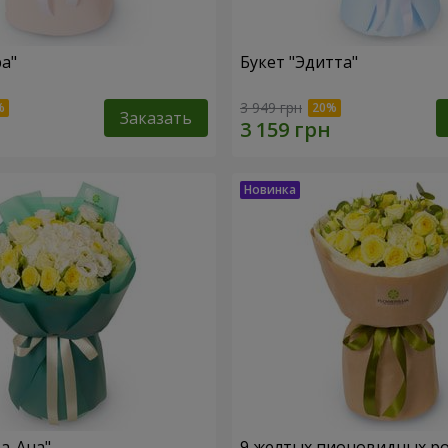
ра"
Букет "Эдитта"
3 949 грн
Заказать
та-Ана"
9 желтых пионовидных р