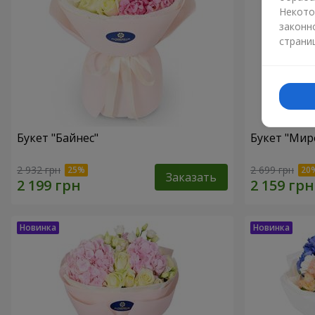
Некото
законн
страни
Букет "Байнес"
Букет "Мир
2 932 грн
2 699 грн
Заказать