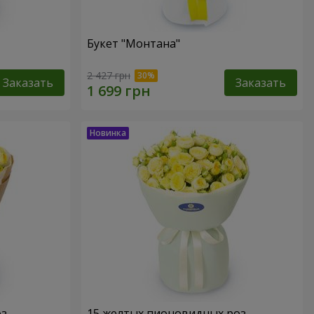
Букет "Монтана"
2 427 грн
Заказать
Заказать
оз
15 желтых пионовидных роз