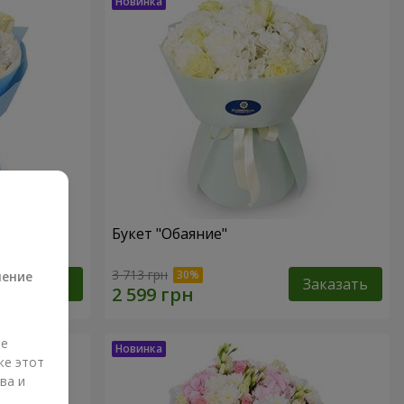
Букет "Обаяние"
а
3 713 грн
ление
Заказать
Заказать
ые
же этот
ва и