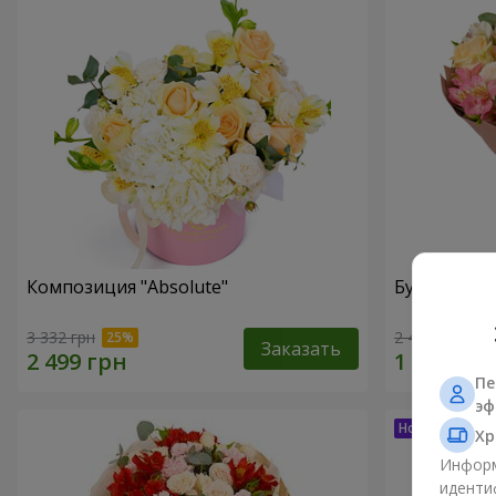
Композиция "Absolute"
Букет "Шед
3 332 грн
2 499 грн
Заказать
Пе
эф
Хр
Информ
иденти