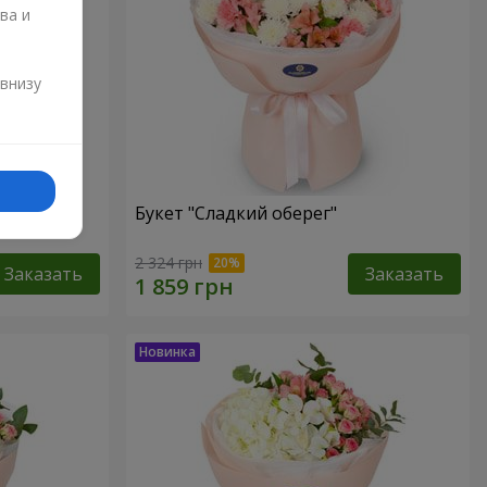
ва и
и
 внизу
Букет "Сладкий оберег"
2 324 грн
Заказать
Заказать