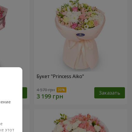
Букет "Princess Aiko"
а
4 570 грн
Заказать
Заказать
ление
ые
же этот