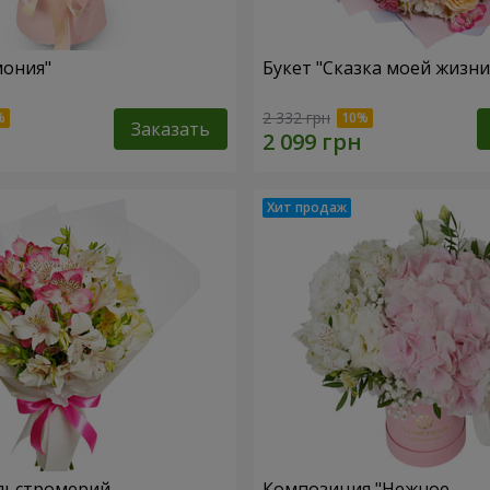
мония"
Букет "Сказка моей жизни
2 332 грн
Заказать
льстромерий
Композиция "Нежное