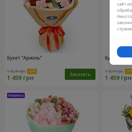
сайт и
обраба
Некото
законн
страни
Букет "Ариэль"
Букет "Све
1 824 грн
1 824 грн
Заказать