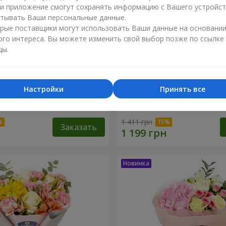
ли приложение смогут сохранять информацию с Вашего устройст
тывать Ваши персональные данные.
рые поставщики могут использовать Ваши данные на основани
ого интереса. Вы можете изменить свой выбор позже по ссылке
цы.
Настройки
Принять все
тлана"
Букет "Розовый зефир"
1 411 грн
Заказать