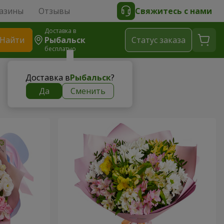
азины
Отзывы
Свяжитесь с нами
Доставка в
Найти
Рыбальск
Cтатус заказа
бесплатно
Доставка в
Рыбальск
?
Да
Сменить