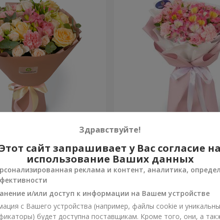
евр"
Букет "Океан цветов"
Здравствуйте!
Этот сайт запрашивает у Вас согласие н
1 332 грн
Заказать
использование Ваших данных
рсонализированная реклама и контент, аналитика, опреде
фективности
анение и/или доступ к информации на Вашем устройстве
ация с Вашего устройства (например, файлы cookie и уникальн
фикаторы) будет доступна поставщикам. Кроме того, они, а так