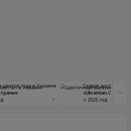
 цветов года в Украине
Сервис доставки цв
страны»
«Ukrainian Choice»
од
2025 год