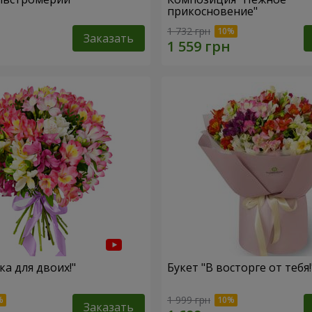
прикосновение"
1 732 грн
Заказать
ка для двоих!"
Букет "В восторге от тебя!
1 999 грн
Заказать