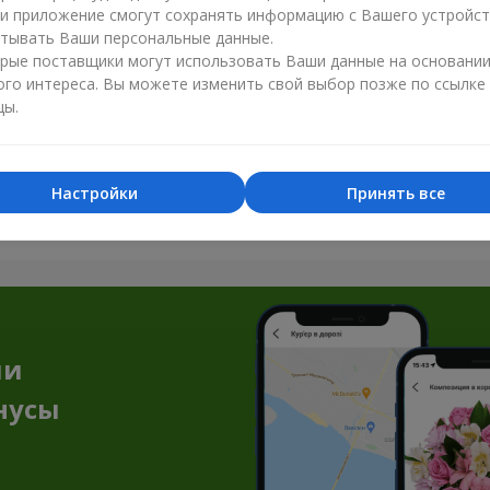
ли приложение смогут сохранять информацию с Вашего устройст
тывать Ваши персональные данные.
рые поставщики могут использовать Ваши данные на основани
ого интереса. Вы можете изменить свой выбор позже по ссылке
цы.
Все фото доставок
Настройки
Принять все
Заказать этот товар
ии
нусы