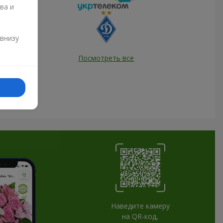
ва и
и
 внизу
Посмотреть все
Наведите камеру
на QR-код,