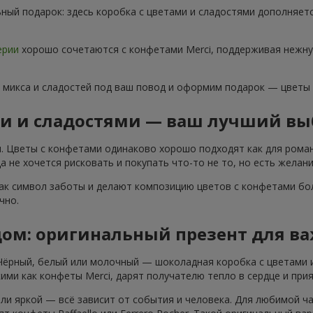
ный подарок: здесь коробка с цветами и сладостями дополняет
ерии
хорошо сочетаются с конфетами Merci, поддерживая нежну
 микса и сладостей под ваш повод и оформим подарок — цветы
ми и сладостями — ваш лучший вы
. Цветы с конфетами одинаково хорошо подходят как для роман
 не хочется рисковать и покупать что-то не то, но есть желани
ак символ заботы и делают композицию цветов с конфетами бол
чно.
дом: оригинальный презент для в
 Чёрный, белый или молочный — шоколадная коробка с цветами 
ими как конфеты Merci, дарят получателю тепло в сердце и при
ли яркой — всё зависит от события и человека. Для любимой ч