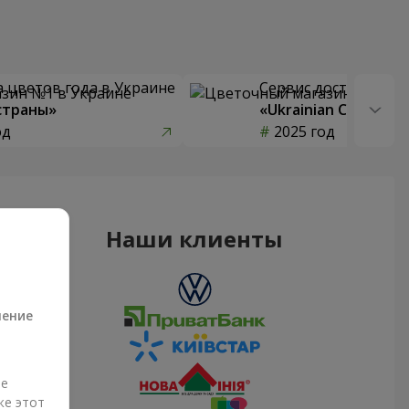
 цветов года в Украине
Сервис доставки цв
страны»
«Ukrainian Choice»
од
2025 год
Наши клиенты
а
ление
ые
же этот