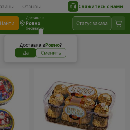
азины
Отзывы
Свяжитесь с нами
Доставка в
Найти
Ровно
Cтатус заказа
бесплатно
Доставка в
Ровно
?
Да
Сменить