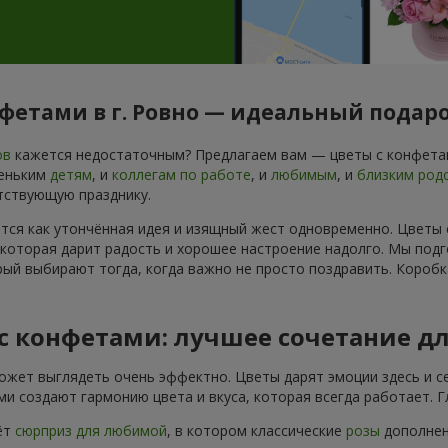
нфетами в г. Ровно — идеальный подар
ов
кажется недостаточным? Предлагаем вам — цветы с конфетам
леньким
детям
, и
коллегам по работе
, и
любимым
, и
близким род
тствующую празднику.
ется как утончённая идея и изящный жест одновременно. Цветы
 которая дарит радость и хорошее настроение надолго. Мы подг
ый выбирают тогда, когда важно не просто поздравить. Коробк
 с конфетами: лучшее сочетание д
ожет выглядеть очень эффектно. Цветы дарят эмоции здесь и се
и создают гармонию цвета и вкуса, которая всегда работает. 
ёт
сюрприз для любимой
, в котором классические
розы
дополнены