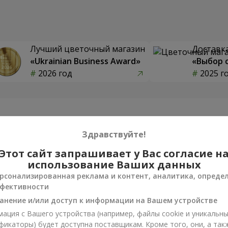
Лучший цветочный магазин
Доставка
«Ukrainian Business Award»
«Выбор 
2026 год
2025 г
Фотогалерея
Здравствуйте!
Этот сайт запрашивает у Вас согласие н
использование Ваших данных
рсонализированная реклама и контент, аналитика, опреде
фективности
анение и/или доступ к информации на Вашем устройстве
ация с Вашего устройства (например, файлы cookie и уникальн
фикаторы) будет доступна поставщикам. Кроме того, они, а так