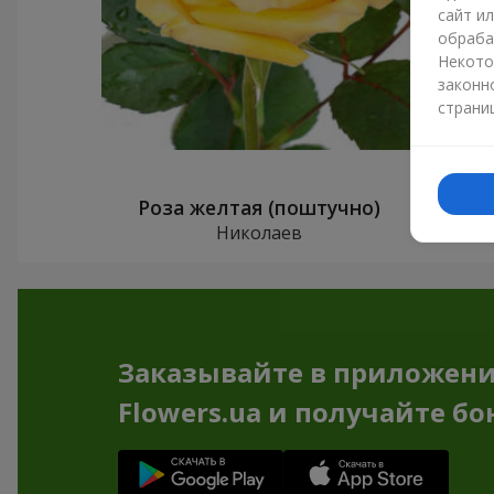
сайт и
обраба
Некото
законн
страни
Роза желтая (поштучно)
Николаев
Заказывайте в приложен
Flowers.ua и получайте бо