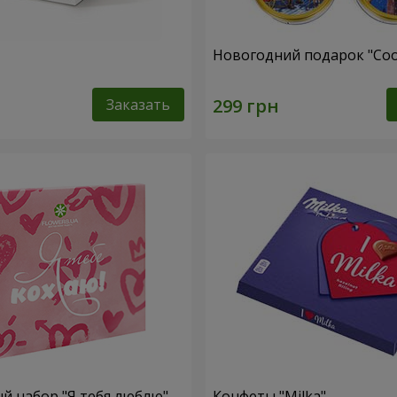
Новогодний подарок "Coo
Заказать
 набор "Я тебя люблю"
Конфеты "Milka"