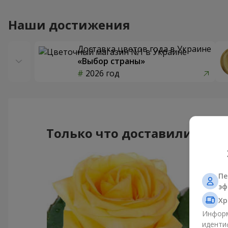
Наши достижения
Доставка цветов года в Украине
«Выбор страны»
2026 год
Только что доставили
Пе
эф
Хр
Информ
иденти