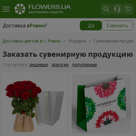
Доставка в
Ровно
?
Да
Сменить
Доставка в
Ровно
|
бесплатно
Доставка цветов в г. Ровно
> Подарки > Сувенирная продук
Заказать сувенирную продукцию
Cортировка:
дешевые
дорогие
популярные