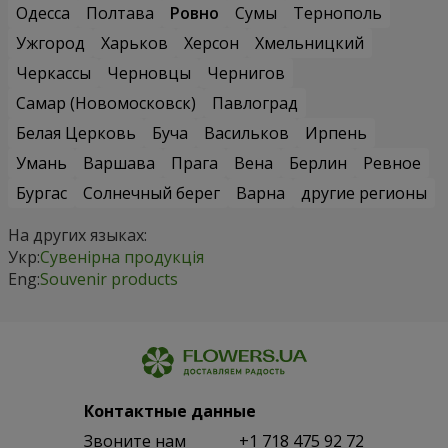
Одесса
Полтава
Ровно
Сумы
Тернополь
Ужгород
Харьков
Херсон
Хмельницкий
Черкассы
Черновцы
Чернигов
Самар (Новомосковск)
Павлоград
Белая Церковь
Буча
Васильков
Ирпень
Умань
Варшава
Прага
Вена
Берлин
Ревное
Бургас
Солнечный берег
Варна
другие регионы
На других языках:
Укр:
Сувенірна продукція
Eng:
Souvenir products
Контактные данные
Звоните нам
+1 718 475 92 72