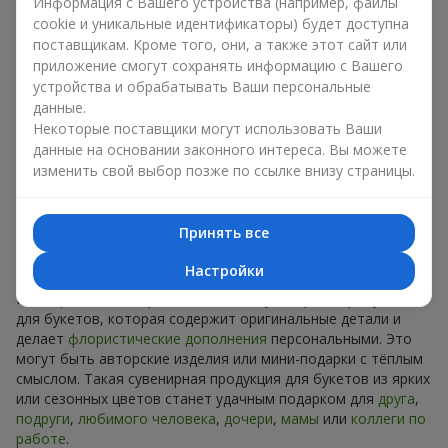
Сувениры к букетам на разные
Информация с Вашего устройства (например, файлы
cookie и уникальные идентификаторы) будет доступна
праздники
поставщикам. Кроме того, они, а также этот сайт или
приложение смогут сохранять информацию с Вашего
Праздник задаёт настроение, а сувенирная продукция для
устройства и обрабатывать Ваши персональные
букетов его подчёркивает. Именно поэтому сувениры к
данные.
цветам часто выбирают с учётом даты и события. В нашем
Некоторые поставщики могут использовать Ваши
ассортименте найдётся сувенирная продукция для букетов,
данные на основании законного интереса. Вы можете
которая подойдёт к любому празднику и может быть
изменить свой выбор позже по ссылке внизу страницы.
рассчитана на любой бюджет.
Сувенирная продукция к
Принять все
букетам на День рождения
Настройки
К
дню рождения
хорошо подходит сувенирная продукция
для букетов, которая содержит оригинальные детали и
делает
флористические дополнения
персональными. Это
могут быть авторские изделия или мини-подарки с тёплым
смыслом. Такая сувенирная продукция для букетов из ярких
или сезонных цветов станет удачным подарком для
друга
,
подруги
,
любимого человека
,
дочери
,
мамы
или
коллеги по
работе
.