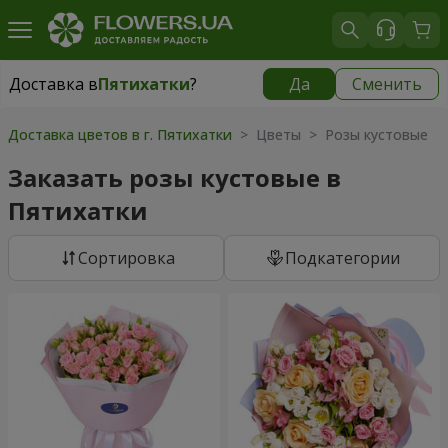
Доставка в
Пятихатки
?
Да
Сменить
Доставка в
Пятихатки
|
1015 грн
Доставка цветов в г. Пятихатки
> Цветы > Розы кустовые
Заказать розы кустовые в
Пятихатки
Cортировка
Подкатегории