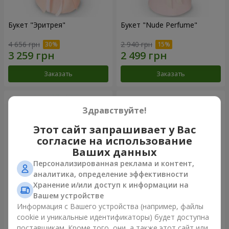
Букет "Эритрея"
Букет "Nude Perfume"
4 656 грн
2 940 грн
Заказать
Заказать
Здравствуйте!
Этот сайт запрашивает у Вас
согласие на использование
Ваших данных
Персонализированная реклама и контент,
аналитика, определение эффективности
Хранение и/или доступ к информации на
Вашем устройстве
Букет "Розовая нежность"
Композиция "Ностальжи"
Информация с Вашего устройства (например, файлы
cookie и уникальные идентификаторы) будет доступна
4 513 грн
6 656 грн
поставщикам. Кроме того, они, а также этот сайт или