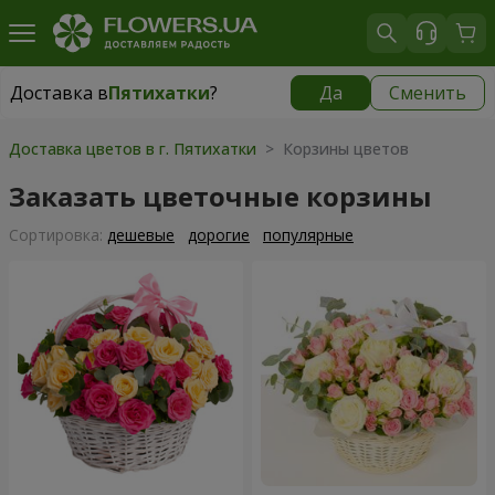
Доставка в
Пятихатки
?
Да
Сменить
Доставка в
Пятихатки
|
1015 грн
Доставка цветов в г. Пятихатки
> Корзины цветов
Заказать цветочные корзины
Cортировка:
дешевые
дорогие
популярные