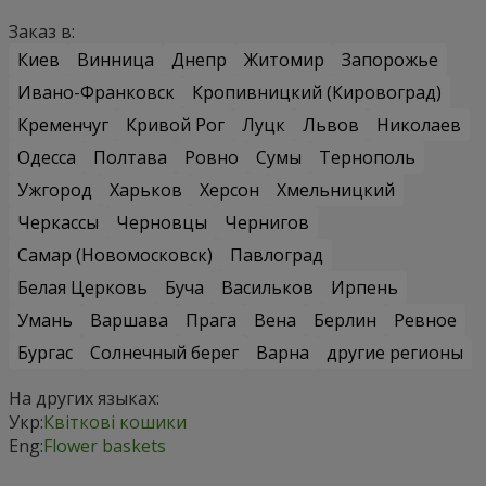
Заказ в:
Киев
Винница
Днепр
Житомир
Запорожье
Ивано-Франковск
Кропивницкий (Кировоград)
Кременчуг
Кривой Рог
Луцк
Львов
Николаев
Одесса
Полтава
Ровно
Сумы
Тернополь
Ужгород
Харьков
Херсон
Хмельницкий
Черкассы
Черновцы
Чернигов
Самар (Новомосковск)
Павлоград
Белая Церковь
Буча
Васильков
Ирпень
Умань
Варшава
Прага
Вена
Берлин
Ревное
Бургас
Солнечный берег
Варна
другие регионы
На других языках:
Укр:
Квіткові кошики
Eng:
Flower baskets