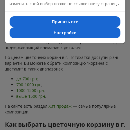
хризантем
в строгих формах;
изменить свой выбор позже по ссылке внизу страницы.
Романтические варианты
— корзины в пастельных
тонах, пионы,
гипсофила
;
Минималистичные решения
— натуральные формы,
Принять все
акцент на цвет или текстуру.
Настройки
Есть также
VIP-композиции
— роскошные корзины для
особых случаев. Каждое изделие — оригинальный подарок,
подчёркивающий внимание к деталям.
По ценам цветочных корзин в г. Пятихатки доступні різні
варіанти. Ви можете обрати композицію “корзина с
цветами” в таких диапазонах:
до 700 грн
;
700-1000 грн
;
1000-1500 грн
;
выше 1500 грн
.
На сайте есть раздел
Хит продаж
— самые популярные
композиции.
Как выбрать цветочную корзину в г.