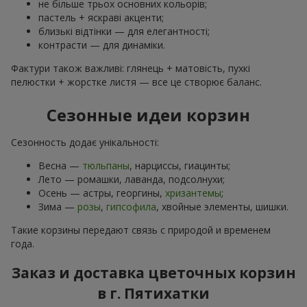
не більше трьох основних кольорів;
пастель + яскраві акценти;
близькі відтінки — для елегантності;
контрасти — для динаміки.
Фактури також важливі: глянець + матовість, пухкі
пелюстки + жорстке листя — все це створює баланс.
Сезонные идеи корзин
Сезонность додає унікальності:
Весна —
тюльпаны
, нарциссы, гиацинты;
Лето — ромашки, лаванда, подсолнухи;
Осень — астры, георгины,
хризантемы
;
Зима —
розы
,
гипсофила
, хвойные элементы, шишки.
Такие корзины передают связь с природой и временем
года.
Заказ и доставка цветочных корзин
в г. Пятихатки