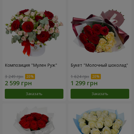
Композиция "Мулен Руж"
Букет "Молочный шоколад"
3 249 грн
1 624 грн
Заказать
Заказать