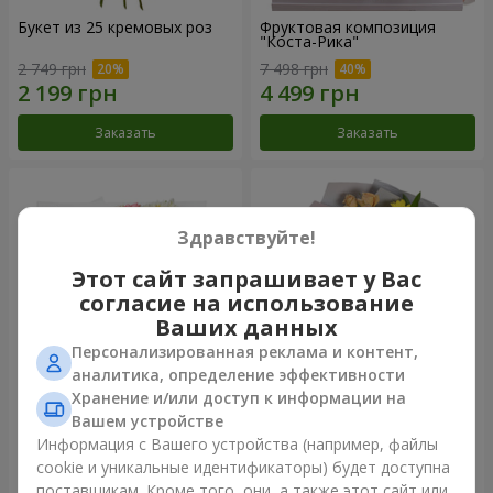
Букет из 25 кремовых роз
Фруктовая композиция
"Коста-Рика"
2 749 грн
7 498 грн
Заказать
Заказать
Здравствуйте!
Этот сайт запрашивает у Вас
согласие на использование
Ваших данных
Персонализированная реклама и контент,
аналитика, определение эффективности
Хранение и/или доступ к информации на
Букет "Крещатик"
Букет "Мы и лето"
Вашем устройстве
Информация с Вашего устройства (например, файлы
4 427 грн
1 732 грн
cookie и уникальные идентификаторы) будет доступна
поставщикам. Кроме того, они, а также этот сайт или