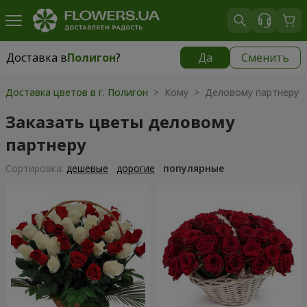
Доставка в
Полигон
?
Да
Сменить
Доставка в
Полигон
|
бесплатно
Доставка цветов в г. Полигон
> Кому > Деловому партнеру
Заказать цветы деловому
партнеру
Cортировка:
дешевые
дорогие
популярные