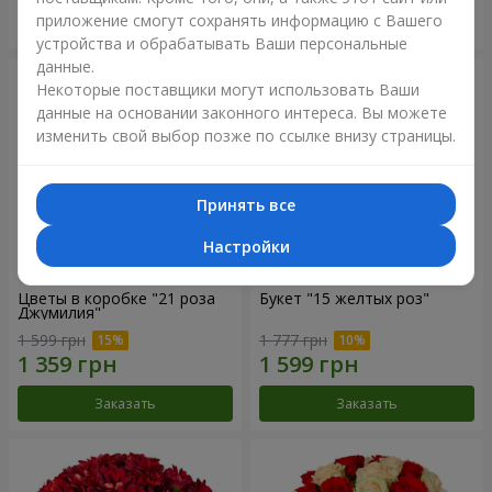
приложение смогут сохранять информацию с Вашего
Заказать
Заказать
устройства и обрабатывать Ваши персональные
данные.
Некоторые поставщики могут использовать Ваши
данные на основании законного интереса. Вы можете
изменить свой выбор позже по ссылке внизу страницы.
Принять все
Настройки
Цветы в коробке "21 роза
Букет "15 желтых роз"
Джумилия"
1 599 грн
1 777 грн
Заказать
Заказать