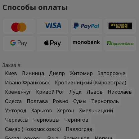
Способы оплаты
Заказ в:
Киев
Винница
Днепр
Житомир
Запорожье
Ивано-Франковск
Кропивницкий (Кировоград)
Кременчуг
Кривой Рог
Луцк
Львов
Николаев
Одесса
Полтава
Ровно
Сумы
Тернополь
Ужгород
Харьков
Херсон
Хмельницкий
Черкассы
Черновцы
Чернигов
Самар (Новомосковск)
Павлоград
Белая Церковь
Буча
Васильков
Ирпень