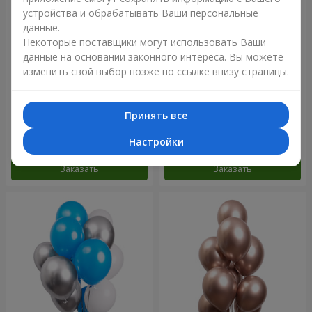
устройства и обрабатывать Ваши персональные
данные.
Некоторые поставщики могут использовать Ваши
данные на основании законного интереса. Вы можете
изменить свой выбор позже по ссылке внизу страницы.
Коллекция шариков
11 желтых смайлов и
"Бирюза" - 9 шариков
красных сердец
Принять все
Настройки
Заказать
Заказать