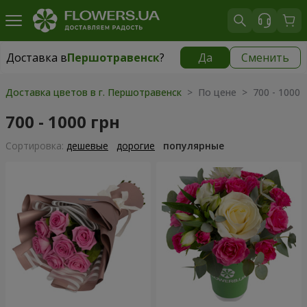
Доставка в
Першотравенск
?
Да
Сменить
Доставка в
Першотравенск
|
1334 грн
Доставка цветов в г. Першотравенск
> По цене > 700 - 1000 
700 - 1000 грн
Cортировка:
дешевые
дорогие
популярные