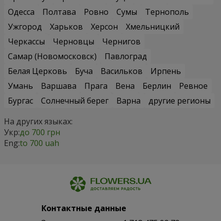
Одесса
Полтава
Ровно
Сумы
Тернополь
Ужгород
Харьков
Херсон
Хмельницкий
Черкассы
Черновцы
Чернигов
Самар (Новомосковск)
Павлоград
Белая Церковь
Буча
Васильков
Ирпень
Умань
Варшава
Прага
Вена
Берлин
Ревное
Бургас
Солнечный берег
Варна
другие регионы
На других языках:
Укр:
до 700 грн
Eng:
to 700 uah
Контактные данные