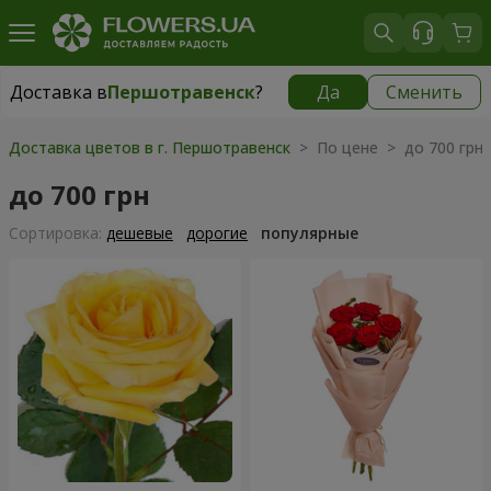
Доставка в
Першотравенск
?
Да
Сменить
Доставка в
Першотравенск
|
1334 грн
Доставка цветов в г. Першотравенск
> По цене > до 700 грн
до 700 грн
Cортировка:
дешевые
дорогие
популярные