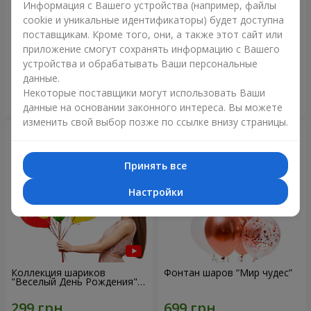
Информация с Вашего устройства (например, файлы
cookie и уникальные идентификаторы) будет доступна
Коллекция шариков
Микс гелиевых шариков
поставщикам. Кроме того, они, а также этот сайт или
"Веселый День Рождения" -
"Поздравление!"
приложение смогут сохранять информацию с Вашего
7 шариков
устройства и обрабатывать Ваши персональные
данные.
Некоторые поставщики могут использовать Ваши
Заказать
Заказать
данные на основании законного интереса. Вы можете
изменить свой выбор позже по ссылке внизу страницы.
Принять все
Настройки
Коллекция шариков
Фонтан шаров “Мир чудес”
"Веселый День Рождения" -
3 шарика