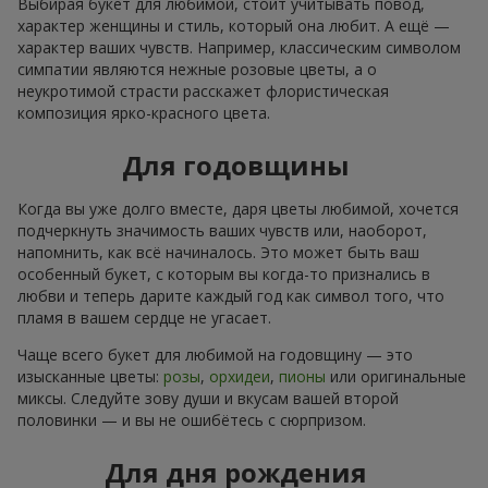
Выбирая букет для любимой, стоит учитывать повод,
характер женщины и стиль, который она любит. А ещё —
характер ваших чувств. Например, классическим символом
симпатии являются нежные розовые цветы, а о
неукротимой страсти расскажет флористическая
композиция ярко-красного цвета.
Для годовщины
Когда вы уже долго вместе, даря цветы любимой, хочется
подчеркнуть значимость ваших чувств или, наоборот,
напомнить, как всё начиналось. Это может быть ваш
особенный букет, с которым вы когда-то признались в
любви и теперь дарите каждый год как символ того, что
пламя в вашем сердце не угасает.
Чаще всего букет для любимой на годовщину — это
изысканные цветы:
розы
,
орхидеи
,
пионы
или оригинальные
миксы. Следуйте зову души и вкусам вашей второй
половинки — и вы не ошибётесь с сюрпризом.
Для дня рождения