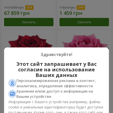
113 098 грн
1 824 грн
Заказать
Заказать
Здравствуйте!
Этот сайт запрашивает у Вас
согласие на использование
Ваших данных
Персонализированная реклама и контент,
Роза красная (поштучно)
Роза розовая (поштучно)
аналитика, определение эффективности
Хранение и/или доступ к информации на
Вашем устройстве
Информация с Вашего устройства (например, файлы
cookie и уникальные идентификаторы) будет доступна
Заказать
Заказать
поставщикам. Кроме того, они, а также этот сайт или