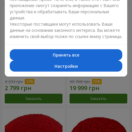
приложение смогут сохранять информацию с Вашего
устройства и обрабатывать Ваши персональные
данные.
Некоторые поставщики могут использовать Ваши
данные на основании законного интереса. Вы можете
изменить свой выбор позже по ссылке внизу страницы.
Принять все
Настройки
Корзина альстромерий
301 красная роза
"Акварель"
3 293 грн
30 768 грн
Заказать
Заказать