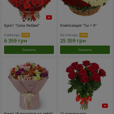
Букет "Сила Любви!"
Композиция "Ты + Я"
9 084 грн
50 718 грн
Заказать
Заказать
Букет "В восторге от тебя!"
11 красных роз