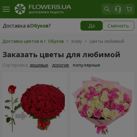
Доставка в
Обухов
?
Да
Сменить
Доставка в
Обухов
|
бесплатно
Доставка цветов в г. Обухов
> Кому > Цветы любимой
Заказать цветы для любимой
Cортировка:
дешевые
дорогие
популярные