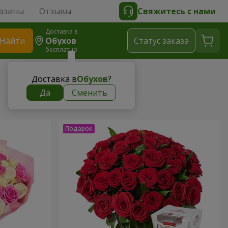
азины
Отзывы
Свяжитесь с нами
Доставка в
Найти
Обухов
Cтатус заказа
бесплатно
Доставка в
Обухов
?
Да
Сменить