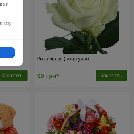
ва и
и
 внизу
Роза белая (поштучно)
Заказать
Заказать