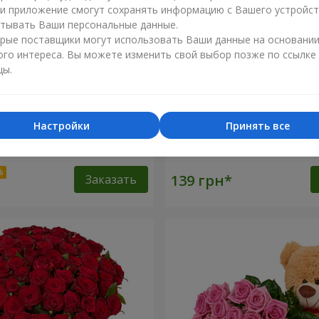
ли приложение смогут сохранять информацию с Вашего устройст
тывать Ваши персональные данные.
рые поставщики могут использовать Ваши данные на основани
ого интереса. Вы можете изменить свой выбор позже по ссылке
цы.
Настройки
Принять все
оз
Роза красная (поштучно)
Заказать