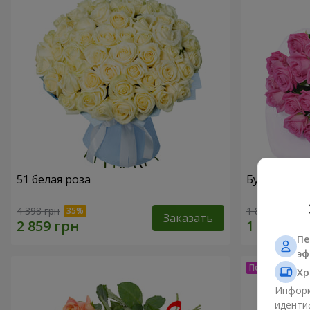
51 белая роза
Букет из ро
4 398 грн
1 824 грн
Заказать
Пе
эф
Хр
Информ
иденти