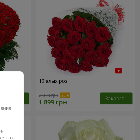
19 алых роз
а
2 374 грн
Заказать
Заказать
ление
ые
же этот