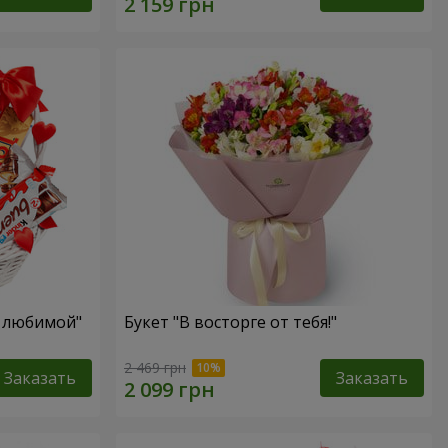
я любимой"
Букет "В восторге от тебя!"
2 469 грн
Заказать
Заказать