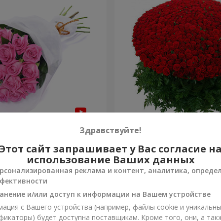
з "Быть с тобой"
1000 роз!
Здравствуйте!
Этот сайт запрашивает у Вас согласие н
113 098 грн
Заказать
использование Ваших данных
рсонализированная реклама и контент, аналитика, опреде
фективности
анение и/или доступ к информации на Вашем устройстве
ация с Вашего устройства (например, файлы cookie и уникальн
фикаторы) будет доступна поставщикам. Кроме того, они, а так