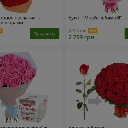
овное послание" с
Букет "Моей любимой!"
и шарами
4 306 грн
Заказать
косновение любви" +
Удиви любимую!