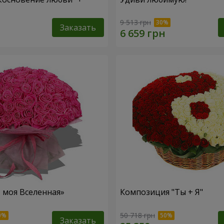
9 513 грн
Заказать
– моя Вселенная»
Композиция "Ты + Я"
50 718 грн
Заказать