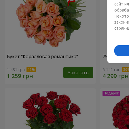
сайт и
обраба
Некото
законн
страни
Букет "Коралловая романтика"
75 белых р
1 481 грн
6 141 грн
Заказать