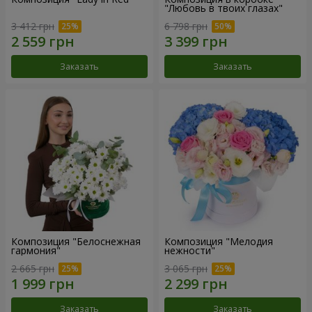
"Любовь в твоих глазах"
3 412 грн
6 798 грн
Заказать
Заказать
Композиция "Белоснежная
Композиция "Мелодия
гармония"
нежности"
2 665 грн
3 065 грн
Заказать
Заказать