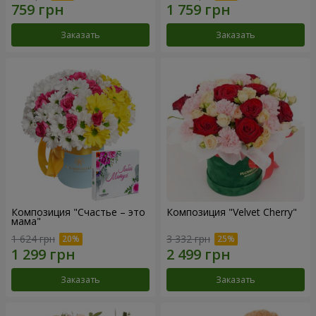
Заказать
Заказать
Композиция "Счастье – это
Композиция "Velvet Cherry"
мама"
1 624 грн
3 332 грн
Заказать
Заказать