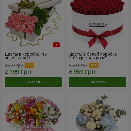
Цветы в коробке "15
Цветы в белой коробке
розовых роз"
"101 красная роза"
2 587 грн
9 941 грн
Заказать
Заказать