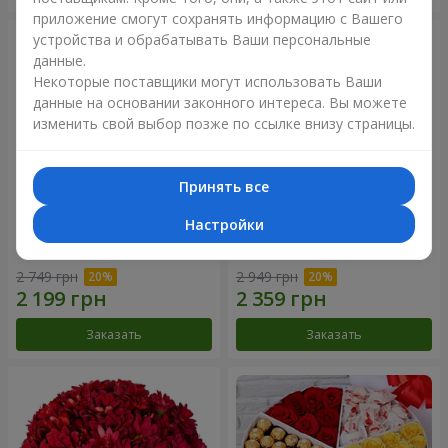
приложение смогут сохранять информацию с Вашего
устройства и обрабатывать Ваши персональные
данные.
Некоторые поставщики могут использовать Ваши
данные на основании законного интереса. Вы можете
изменить свой выбор позже по ссылке внизу страницы.
Принять все
Настройки
Композиция "Мулен Руж"
Цветы в коробке "19 белых
роз"
2 749 грн
2 949 грн
Заказать
Заказать