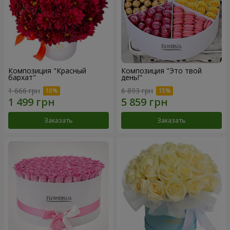
Композиция "Красный
Композиция "Это твой
бархат"
день!"
1 666 грн
6 893 грн
Заказать
Заказать