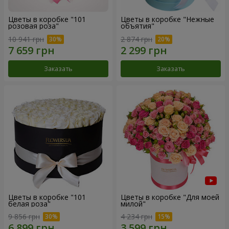
Цветы в коробке "101
Цветы в коробке "Нежные
розовая роза"
объятия"
10 941 грн
2 874 грн
Заказать
Заказать
Цветы в коробке "101
Цветы в коробке "Для моей
белая роза"
милой"
9 856 грн
4 234 грн