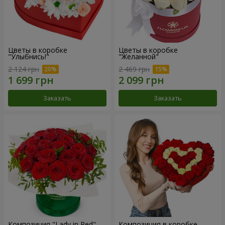
Цветы в коробке
Цветы в коробке
"Улыбнись!"
"Желанной"
2 124 грн
2 469 грн
Заказать
Заказать
Композиция "Lady in Red"
Композиция в коробке