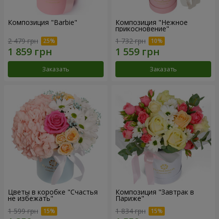
Композиция "Barbie"
Композиция "Нежное
прикосновение"
2 479 грн
1 732 грн
Заказать
Заказать
Цветы в коробке "Счастья
Композиция "Завтрак в
не избежать"
Париже"
1 599 грн
1 834 грн