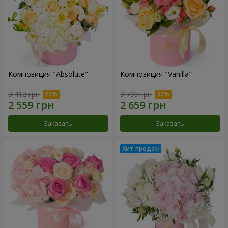
Композиция "Absolute"
Композиция "Vanilla"
3 412 грн
3 799 грн
Заказать
Заказать