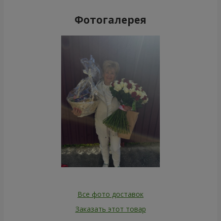
Фотогалерея
Все фото доставок
Заказать этот товар