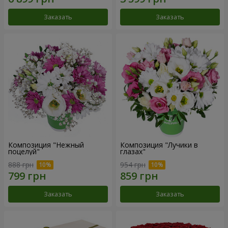
Заказать
Заказать
Композиция "Нежный
Композиция "Лучики в
поцелуй"
глазах"
888 грн
954 грн
Заказать
Заказать