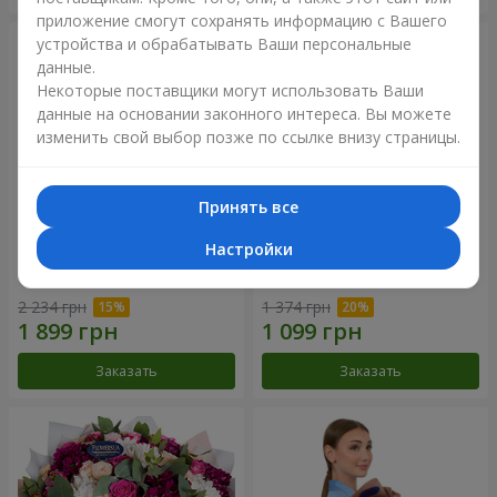
приложение смогут сохранять информацию с Вашего
устройства и обрабатывать Ваши персональные
данные.
Некоторые поставщики могут использовать Ваши
данные на основании законного интереса. Вы можете
изменить свой выбор позже по ссылке внизу страницы.
Принять все
Настройки
Букет "Цветочное Selfie!"
Букет "Яркие солнышки!"
2 234 грн
1 374 грн
Заказать
Заказать