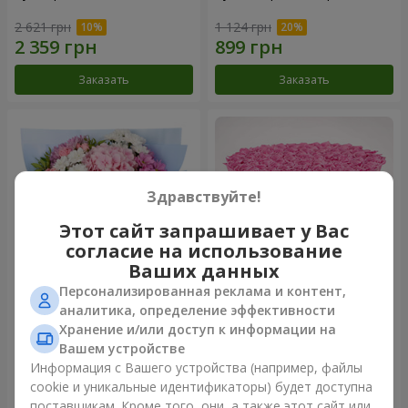
2 621 грн
1 124 грн
Заказать
Заказать
Здравствуйте!
Этот сайт запрашивает у Вас
согласие на использование
Ваших данных
Персонализированная реклама и контент,
Романтический букет
Цветы в коробке "101
аналитика, определение эффективности
"Небеса"
розовая роза"
Хранение и/или доступ к информации на
1 999 грн
10 941 грн
Вашем устройстве
Информация с Вашего устройства (например, файлы
cookie и уникальные идентификаторы) будет доступна
Заказать
Заказать
поставщикам. Кроме того, они, а также этот сайт или