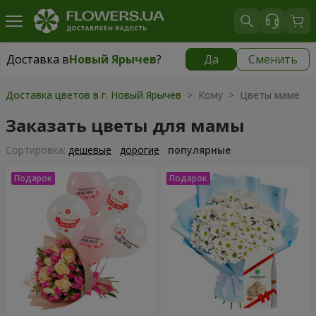
Доставка в
Новый Ярычев
?
Да
Сменить
Доставка в
Новый Ярычев
|
бесплатно
Доставка цветов в г. Новый Ярычев
> Кому > Цветы маме
Заказать цветы для мамы
Cортировка:
дешевые
дорогие
популярные