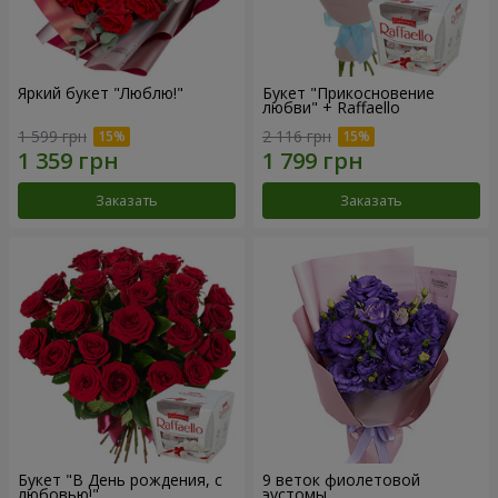
Яркий букет "Люблю!"
Букет "Прикосновение
любви" + Raffaello
1 599 грн
2 116 грн
Заказать
Заказать
Букет "В День рождения, с
9 веток фиолетовой
любовью!"
эустомы