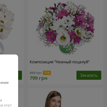
 не
Композиция "Нежный поцелуй"
а
888 грн
Заказать
Заказать
ление
ые
же этот