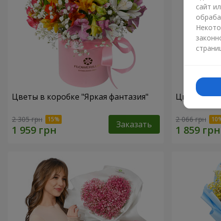
сайт и
обраба
Некото
законн
страни
Цветы в коробке "Яркая фантазия"
Цветы в ко
2 305 грн
2 066 грн
Заказать