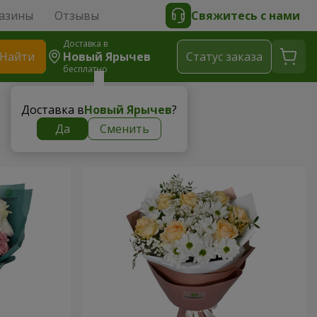
азины
Отзывы
Свяжитесь с нами
Доставка в
Найти
Новый Ярычев
Cтатус заказа
бесплатно
Доставка в
Новый Ярычев
?
Да
Сменить