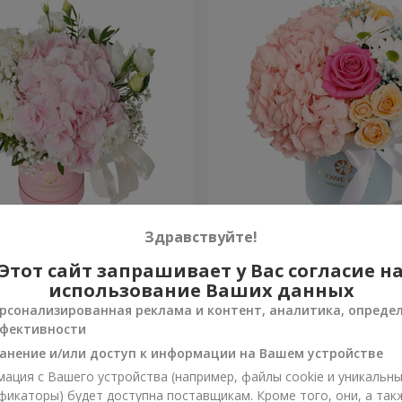
я "Нежное
Цветы в коробке "Счастья
Здравствуйте!
ение"
избежать"
Этот сайт запрашивает у Вас согласие н
1 599 грн
Заказать
использование Ваших данных
рсонализированная реклама и контент, аналитика, опреде
фективности
анение и/или доступ к информации на Вашем устройстве
ация с Вашего устройства (например, файлы cookie и уникальн
фикаторы) будет доступна поставщикам. Кроме того, они, а так