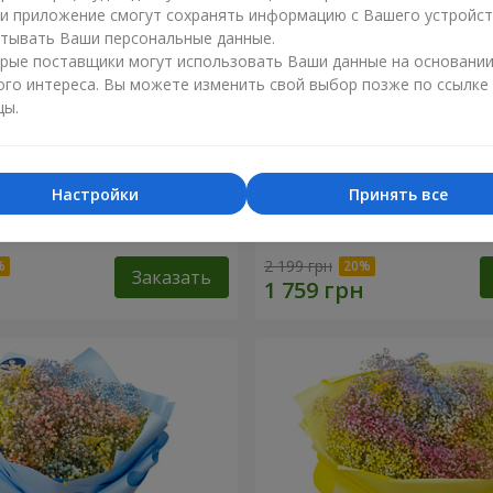
ли приложение смогут сохранять информацию с Вашего устройст
тывать Ваши персональные данные.
рые поставщики могут использовать Ваши данные на основани
ого интереса. Вы можете изменить свой выбор позже по ссылке
цы.
Настройки
Принять все
робке "Соломия"
Цветы в коробке "Помпад
2 199 грн
Заказать