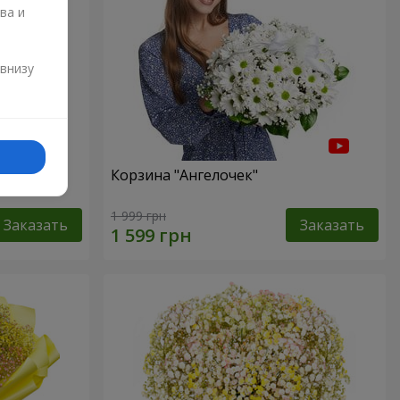
ва и
и
 внизу
ур"
Корзина "Ангелочек"
1 999 грн
Заказать
Заказать