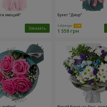
уга эмоций"
Букет "Диор"
1 834 грн
Заказать
т любви"
Яркий букет на День рож