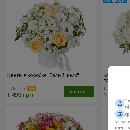
Цветы в коробке "Белый шелк"
Композици
прикоснов
1 764 грн
1 777 грн
Заказать
Пе
эф
Хр
Информ
иденти