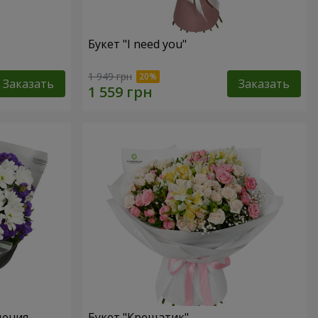
Букет "I need you"
1 949 грн
Заказать
Заказать
дения
Букет "Крещатик"