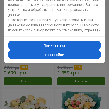
приложение смогут сохранять информацию с Вашего
устройства и обрабатывать Ваши персональные
данные.
Некоторые поставщики могут использовать Ваши
данные на основании законного интереса. Вы можете
изменить свой выбор позже по ссылке внизу страницы.
Принять все
Настройки
Цветы в коробке "Барокко"
Букет "Розовый вкус
ванили"
3 856 грн
1 843 грн
Заказать
Заказать