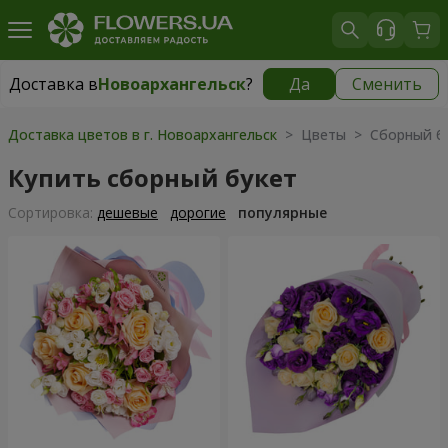
Доставка в
Новоархангельск
?
Да
Сменить
Доставка в
Новоархангельск
|
730 грн
Доставка цветов в г. Новоархангельск
> Цветы > Сборный б
Купить сборный букет
Cортировка:
дешевые
дорогие
популярные