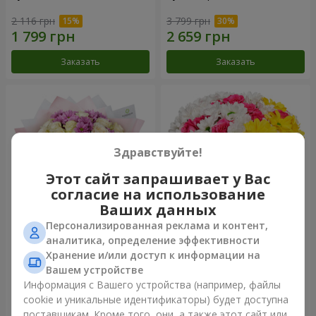
2 116 грн
3 799 грн
Заказать
Заказать
Здравствуйте!
Этот сайт запрашивает у Вас
согласие на использование
Ваших данных
Персонализированная реклама и контент,
Букет "Дежавю"
Цветы в коробке "Мое
аналитика, определение эффективности
сердце"
Хранение и/или доступ к информации на
2 658 грн
1 293 грн
Вашем устройстве
Информация с Вашего устройства (например, файлы
cookie и уникальные идентификаторы) будет доступна
Заказать
Заказать
поставщикам. Кроме того, они, а также этот сайт или