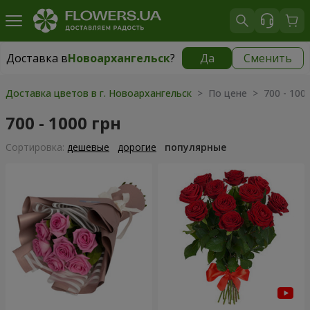
Доставка в
Новоархангельск
?
Да
Сменить
Доставка в
Новоархангельск
|
730 грн
Доставка цветов в г. Новоархангельск
> По цене > 700 - 1000
700 - 1000 грн
Cортировка:
дешевые
дорогие
популярные