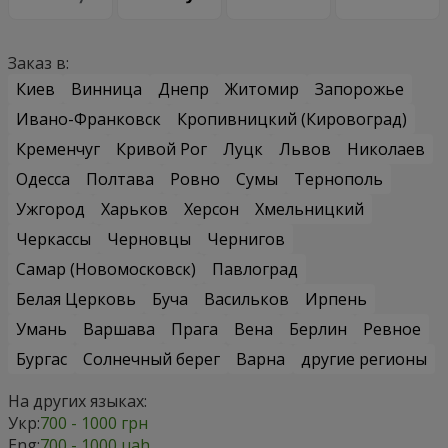
Заказ в:
Киев
Винница
Днепр
Житомир
Запорожье
Ивано-Франковск
Кропивницкий (Кировоград)
Кременчуг
Кривой Рог
Луцк
Львов
Николаев
Одесса
Полтава
Ровно
Сумы
Тернополь
Ужгород
Харьков
Херсон
Хмельницкий
Черкассы
Черновцы
Чернигов
Самар (Новомосковск)
Павлоград
Белая Церковь
Буча
Васильков
Ирпень
Умань
Варшава
Прага
Вена
Берлин
Ревное
Бургас
Солнечный берег
Варна
другие регионы
На других языках:
Укр:
700 - 1000 грн
Eng:
700 - 1000 uah