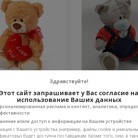
а (с сердцем) 30 см
Мишка Тедди (девочка) 2
Здравствуйте!
Этот сайт запрашивает у Вас согласие н
Заказать
использование Ваших данных
рсонализированная реклама и контент, аналитика, опреде
фективности
анение и/или доступ к информации на Вашем устройстве
ация с Вашего устройства (например, файлы cookie и уникальн
фикаторы) будет доступна поставщикам. Кроме того, они, а так