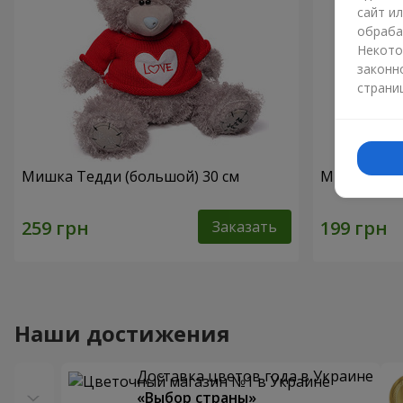
сайт и
обраба
Некото
законн
страни
Мишка Тедди (большой) 30 см
Мишка белы
Заказать
Наши достижения
Доставка цветов года в Украине
«Выбор страны»