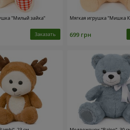
ушка "Милый зайка"
Мягкая игрушка "Мишка 
Заказать
ambi", 23 см
Медвежонок "Baloo", 30 с