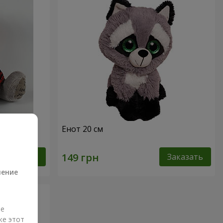
0 см
Енот 20 см
а
Заказать
Заказать
ление
ые
же этот