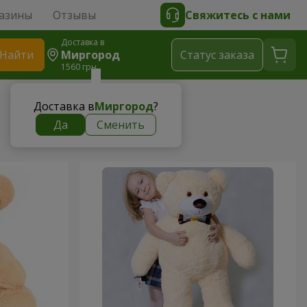
азины
Отзывы
Свяжитесь с нами
Доставка в
Найти
Миргород
Cтатус заказа
1560 грн
Доставка в
Миргород
?
Да
Сменить