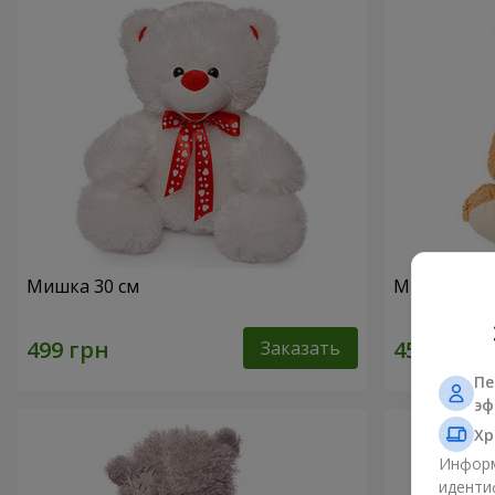
Мишка 30 см
Милый мишк
Заказать
Пе
эф
Хр
Информ
иденти