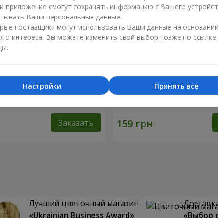
ли приложение смогут сохранять информацию с Вашего устройст
тывать Ваши персональные данные.
рые поставщики могут использовать Ваши данные на основани
ого интереса. Вы можете изменить свой выбор позже по ссылке
цы.
Настройки
Принять все
й (в латках) 30 см
Мишка (бежевый) 40 см
Заказать
Лучший цветочный магазин
Доставка
«Ukrainian Business Award»
«Выбор 