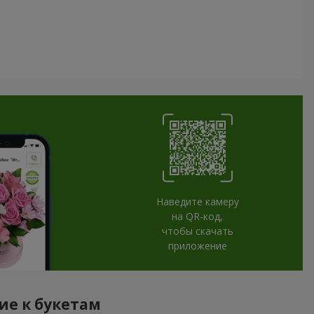
Наведите камеру
на QR-код,
чтобы скачать
приложение
ие к букетам