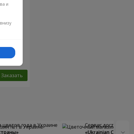
ва и
и
 внизу
Заказать
 цветов года в Украине
Сервис доставки цв
страны»
«Ukrainian Choice»