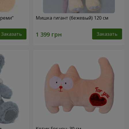
Креми"
Мишка гигант (бежевый) 120 см
Заказать
Заказать
м
Котик For you, 30 см