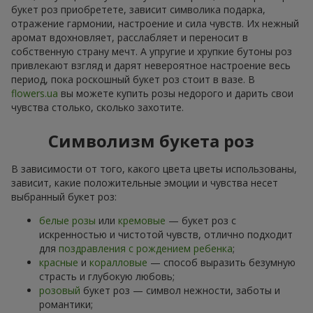
букет роз приобретете, зависит символика подарка,
отражение гармонии, настроение и сила чувств. Их нежный
аромат вдохновляет, расслабляет и переносит в
собственную страну мечт. А упругие и хрупкие бутоны роз
привлекают взгляд и дарят невероятное настроение весь
период, пока роскошный букет роз стоит в вазе. В
flowers.ua
вы можете купить розы недорого и дарить свои
чувства столько, сколько захотите.
Символизм букета роз
В зависимости от того, какого цвета цветы использованы,
зависит, какие положительные эмоции и чувства несет
выбранный букет роз:
белые розы
или
кремовые
— букет роз с
искренностью и чистотой чувств, отлично подходит
для
поздравления с рождением ребенка
;
красные
и
коралловые
— способ выразить безумную
страсть и глубокую любовь;
розовый
букет роз — символ нежности, заботы и
романтики;