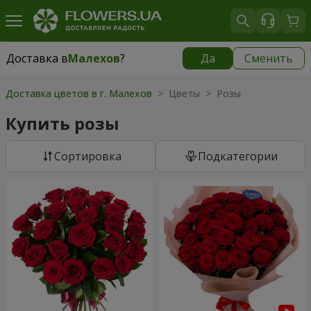
Доставка в
Малехов
?
Да
Сменить
Доставка в
Малехов
|
бесплатно
Доставка цветов в г. Малехов
> Цветы > Розы
Купить розы
Cортировка
Подкатегории