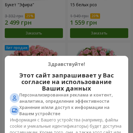
Букет "Эфира"
15 белых роз
3 332 грн
1 949 грн
Заказать
Заказать
Здравствуйте!
Этот сайт запрашивает у Вас
согласие на использование
Ваших данных
Персонализированная реклама и контент,
аналитика, определение эффективности
Хранение и/или доступ к информации на
Цветы в коробке "Розовый
Композиция "Баллада о
оазис"
маме"
Вашем устройстве
2 749 грн
2 199 грн
Информация с Вашего устройства (например, файлы
cookie и уникальные идентификаторы) будет доступна
поставщикам. Кроме того, они, а также этот сайт или