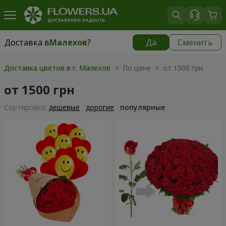
Доставка в
Малехов
?
Да
Сменить
Доставка в
Малехов
|
бесплатно
Доставка цветов в г. Малехов
> По цене > от 1500 грн
от 1500 грн
Cортировка:
дешевые
дорогие
популярные