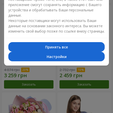
приложение смогут сохранять информацию с Вашего
устройства и обрабатывать Ваши персональные
данные.
Некоторые поставщики могут использовать Ваши
данные на основании законного интереса. Вы можете
изменить свой выбор позже по ссылке внизу страницы.
Принять все
Настройки
Букет "Очей очарованье"
Букет "Не упускай мечту!"
4 074 грн
2 732 грн
Заказать
Заказать