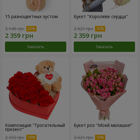
15 разноцветных эустом
Букет "Королеве сердца"
3 145 грн
2 621 грн
Заказать
Заказать
Композиция "Трогательный
Букет роз "Моей милашке!"
презент"
2 332 грн
2 621 грн