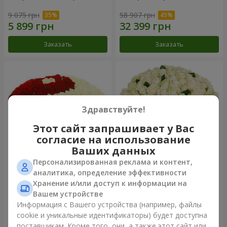
9 075 грн
58 907 грн
Заказать
Заказать
Здравствуйте!
Этот сайт запрашивает у Вас
согласие на использование
Ваших данных
Персонализированная реклама и контент,
Композиция "Ты + Я"
101 белая роза
аналитика, определение эффективности
Хранение и/или доступ к информации на
54 718 грн
7 374 грн
Вашем устройстве
Информация с Вашего устройства (например, файлы
cookie и уникальные идентификаторы) будет доступна
Заказать
Заказать
поставщикам. Кроме того, они, а также этот сайт или