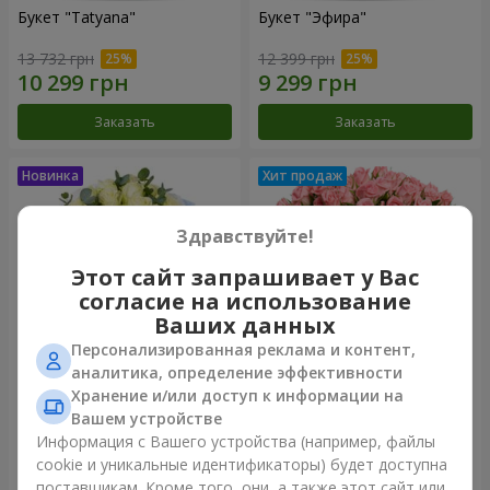
Букет "Tatyana"
Букет "Эфира"
13 732 грн
12 399 грн
Заказать
Заказать
Здравствуйте!
Этот сайт запрашивает у Вас
согласие на использование
Ваших данных
Персонализированная реклама и контент,
аналитика, определение эффективности
Хранение и/или доступ к информации на
15 белых роз
Цветы в коробке "Розовый
оазис"
Вашем устройстве
6 999 грн
8 749 грн
Информация с Вашего устройства (например, файлы
cookie и уникальные идентификаторы) будет доступна
поставщикам. Кроме того, они, а также этот сайт или