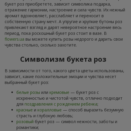
букет роз приобретете, зависит символика подарка,
отражение гармонии, настроение и сила чувств. Их нежный
аромат вдохновляет, расслабляет и переносит в
собственную страну мечт. А упругие и хрупкие бутоны роз
привлекают взгляд и дарят невероятное настроение весь
период, пока роскошный букет роз стоит в вазе. В
flowers.ua
вы можете купить розы недорого и дарить свои
чувства столько, сколько захотите.
Символизм букета роз
В зависимости от того, какого цвета цветы использованы,
зависит, какие положительные эмоции и чувства несет
выбранный букет роз:
белые розы
или
кремовые
— букет роз с
искренностью и чистотой чувств, отлично подходит
для
поздравления с рождением ребенка
;
красные
и
коралловые
— способ выразить безумную
страсть и глубокую любовь;
розовый
букет роз — символ нежности, заботы и
романтики;