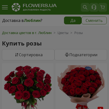
Доставка в
Люблин
?
Да
Сменить
Доставка в
Люблин
|
бесплатно
Доставка цветов в г. Люблин
> Цветы > Розы
Купить розы
Cортировка
Подкатегории