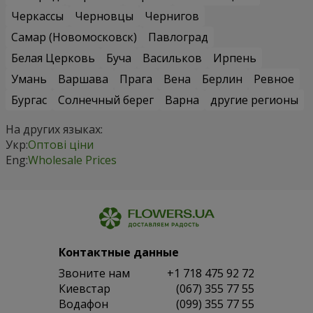
Черкассы
Черновцы
Чернигов
Самар (Новомосковск)
Павлоград
Белая Церковь
Буча
Васильков
Ирпень
Умань
Варшава
Прага
Вена
Берлин
Ревное
Бургас
Солнечный берег
Варна
другие регионы
На других языках:
Укр:
Оптові ціни
Eng:
Wholesale Prices
Контактные данные
Звоните нам
+1 718 475 92 72
Киевстар
(067) 355 77 55
Водафон
(099) 355 77 55