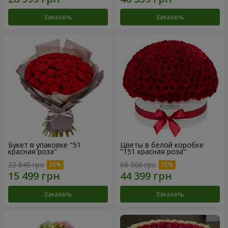
Заказать
Заказать
Букет в упаковке "51
Цветы в белой коробке
красная роза"
"151 красная роза"
23 845 грн
68 306 грн
Заказать
Заказать