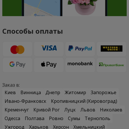
Способы оплаты
Заказ в:
Киев
Винница
Днепр
Житомир
Запорожье
Ивано-Франковск
Кропивницкий (Кировоград)
Кременчуг
Кривой Рог
Луцк
Львов
Николаев
Одесса
Полтава
Ровно
Сумы
Тернополь
Ужгород
Харьков
Херсон
Хмельницкий