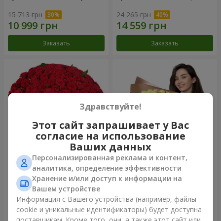
15 713 грн
24 265 грн
Заказать
Заказать
Здравствуйте!
Этот сайт запрашивает у Вас
согласие на использование
Ваших данных
Персонализированная реклама и контент,
101 красная роза
Букет "Сердце – сердцу"
аналитика, определение эффективности
Хранение и/или доступ к информации на
52 725 грн
27 765 грн
Вашем устройстве
Информация с Вашего устройства (например, файлы
cookie и уникальные идентификаторы) будет доступна
Заказать
Заказать
поставщикам. Кроме того, они, а также этот сайт или