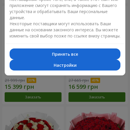
приложение смогут сохранять информацию с Вашего
устройства и обрабатывать Ваши персональные
данные.
Некоторые поставщики могут использовать Ваши
данные на основании законного интереса. Вы можете
изменить свой выбор позже по ссылке внизу страницы.
Принять все
Настройки
Букет "Нежный оттенок"
Цветы в коробке “Кадриль”
21 999 грн
27 665 грн
Заказать
Заказать