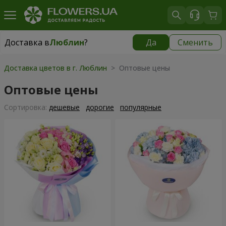
Доставка в
Люблин
?
Да
Сменить
Доставка в
Люблин
|
бесплатно
Доставка цветов в г. Люблин
> Оптовые цены
Оптовые цены
Cортировка:
дешевые
дорогие
популярные