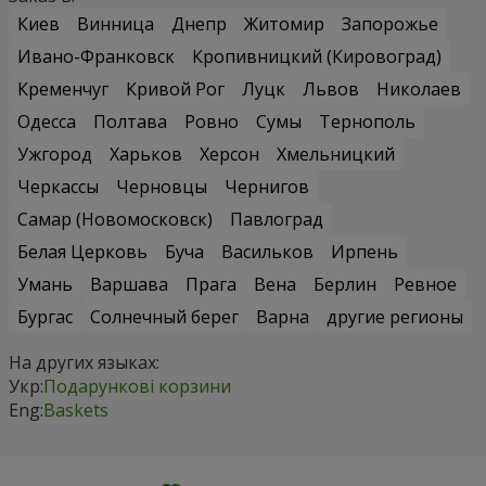
Киев
Винница
Днепр
Житомир
Запорожье
Ивано-Франковск
Кропивницкий (Кировоград)
Кременчуг
Кривой Рог
Луцк
Львов
Николаев
Одесса
Полтава
Ровно
Сумы
Тернополь
Ужгород
Харьков
Херсон
Хмельницкий
Черкассы
Черновцы
Чернигов
Самар (Новомосковск)
Павлоград
Белая Церковь
Буча
Васильков
Ирпень
Умань
Варшава
Прага
Вена
Берлин
Ревное
Бургас
Солнечный берег
Варна
другие регионы
На других языках:
Укр:
Подарункові корзини
Eng:
Baskets