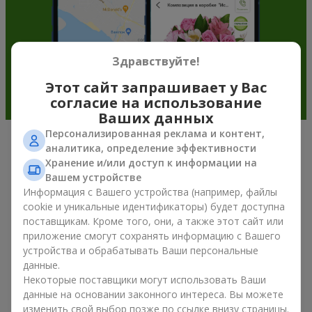
Здравствуйте!
Этот сайт запрашивает у Вас
согласие на использование
Ваших данных
Персонализированная реклама и контент,
аналитика, определение эффективности
Подарочные корзины —
Хранение и/или доступ к информации на
универсальный подарок к любому
Вашем устройстве
Информация с Вашего устройства (например, файлы
празднику
cookie и уникальные идентификаторы) будет доступна
поставщикам. Кроме того, они, а также этот сайт или
Если вы ищете универсальный подарок, но времени в
приложение смогут сохранять информацию с Вашего
обрез, у нас есть для вас отличное проверенное решение:
устройства и обрабатывать Ваши персональные
вы можете купить подарочные корзины. Подарочная
данные.
корзина с изысканными угощениями к празднику, фруктами,
Некоторые поставщики могут использовать Ваши
вкусным чаем или даже алкогольными напитками
становится идеальным дополнением к цветам или
данные на основании законного интереса. Вы можете
самостоятельным презентом. Идеальный набор,
изменить свой выбор позже по ссылке внизу страницы.