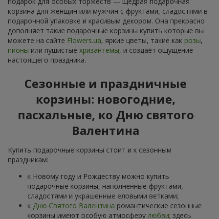
подарок для особых торжеств — щедрая подарочная
корзина для женщин или мужчин с фруктами, сладостями в
подарочной упаковке и красивым декором. Она прекрасно
дополняет такие подарочные корзины купить которые вы
можете на сайте
Flowers.ua
, яркие цветы, такие как
розы
,
пионы
или пушистые
хризантемы
, и создаёт ощущение
настоящего праздника.
Сезонные и праздничные
корзины: новогодние,
пасхальные, ко Дню святого
Валентина
Купить подарочные корзины стоит и к сезонным
праздникам:
к Новому году и Рождеству можно купить
подарочные корзины, наполненные фруктами,
сладостями и украшенные еловыми ветками;
к
Дню Святого Валентина
романтические сезонные
корзины имеют особую атмосферу
любви
; здесь