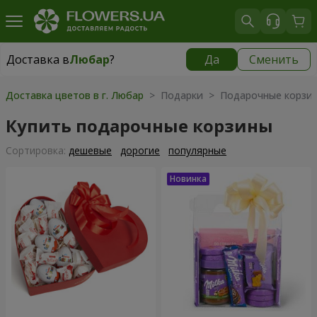
Доставка в
Любар
?
Да
Сменить
Доставка в
Любар
|
1305 грн
Доставка цветов в г. Любар
> Подарки > Подарочные корзи
Купить подарочные корзины
Cортировка:
дешевые
дорогие
популярные