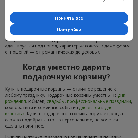
лаконичное оформление и изысканный букет, как
финальный акцент — стоит купить подарочные корзины,
чтобы всё это оказалось в ваших руках.
Принять все
Купить подарочные корзины — это не просто приобрести
Настройки
банальную вещь. Сегодня купить подарочные корзины —
это универсальный подарок для всех, который легко
адаптируется под повод, характер человека и даже формат
отношений — от романтических до деловых.
Когда уместно дарить
подарочную корзину?
Купить подарочные корзины — отличное решение к
любому празднику. Подарочные корзины уместны на
дни
рождения
, юбилеи,
свадьбы
,
профессиональные праздники
,
корпоративы и семейные события
для детей
и
для
взрослых
. Купить подарочные корзины выручает, когда
сложно подобрать что-то персональное, но хочется
сделать приятное.
Если вы планируете заказать цветы онлайн, а на поиск