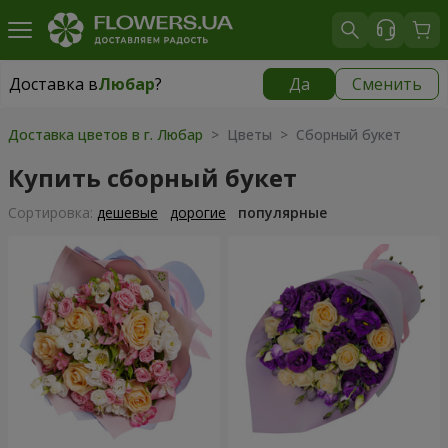
Доставка в
Любар
?
Да
Сменить
Доставка в
Любар
|
1305 грн
Доставка цветов в г. Любар
> Цветы > Сборный букет
Купить сборный букет
Cортировка:
дешевые
дорогие
популярные