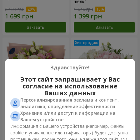
шелк"
2 124 грн
1 646 грн
Заказать
Заказать
Здравствуйте!
Этот сайт запрашивает у Вас
согласие на использование
Ваших данных
Персонализированная реклама и контент,
Букет "Панна Котта"
Композиция "Нежное
аналитика, определение эффективности
прикосновение"
Хранение и/или доступ к информации на
2 124 грн
1 732 грн
Вашем устройстве
Информация с Вашего устройства (например, файлы
cookie и уникальные идентификаторы) будет доступна
Заказать
Заказать
поставщикам. Кроме того, они, а также этот сайт или