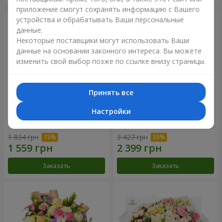
приложение смогут сохранять информацию с Вашего
устройства и обрабатывать Ваши персональные
данные.
Некоторые поставщики могут использовать Ваши
данные на основании законного интереса. Вы можете
изменить свой выбор позже по ссылке внизу страницы.
Принять все
Настройки
Букет "Диор"
Букет "Цветные сны"
1 834 грн
3 427 грн
Заказать
Заказать