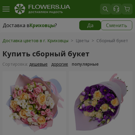
Доставка в
Криховцы
?
Да
Сменить
Доставка в
Криховцы
|
бесплатно
Доставка цветов в г. Криховцы
> Цветы > Сборный букет
Купить сборный букет
Cортировка:
дешевые
дорогие
популярные