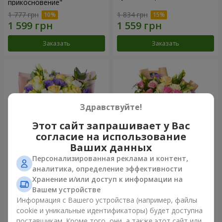
прикосновение"
1 777 грн
1 834 грн
Заказать
Заказать
Здравствуйте!
Этот сайт запрашивает у Вас
согласие на использование
Ваших данных
Персонализированная реклама и контент,
Букет "Цветные сны"
Букет "Цветочное Selfie!"
аналитика, определение эффективности
Хранение и/или доступ к информации на
3 713 грн
2 305 грн
Вашем устройстве
Информация с Вашего устройства (например, файлы
cookie и уникальные идентификаторы) будет доступна
Заказать
Заказать
поставщикам. Кроме того, они, а также этот сайт или