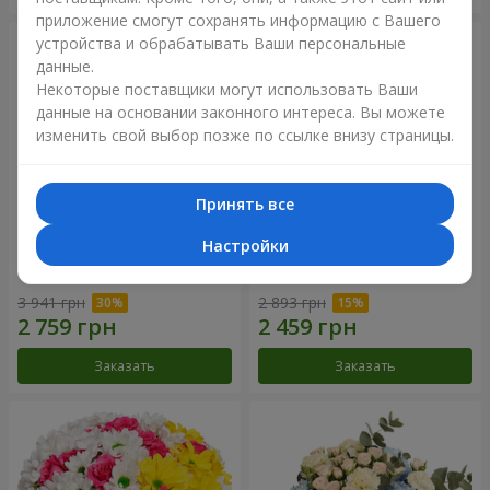
приложение смогут сохранять информацию с Вашего
устройства и обрабатывать Ваши персональные
данные.
Некоторые поставщики могут использовать Ваши
данные на основании законного интереса. Вы можете
изменить свой выбор позже по ссылке внизу страницы.
Принять все
Настройки
Букет "Крещатик"
Букет "Дежавю"
3 941 грн
2 893 грн
Заказать
Заказать