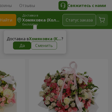
азины
Отзывы
Свяжитесь с нами
Доставка в
Найти
Хомяковка (Коломыйский Район)
Cтатус заказа
бесплатно
Доставка в
Хомяковка (Коломыйский район)
?
Да
Сменить