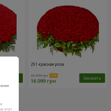
251 красная роза
а
22 999 грн
Заказать
Заказать
ление
ые
же этот