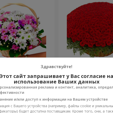
изантем "Яркая поляна"
501 красная роза
Здравствуйте!
Этот сайт запрашивает у Вас согласие н
53 016 грн
Заказать
использование Ваших данных
рсонализированная реклама и контент, аналитика, опреде
фективности
анение и/или доступ к информации на Вашем устройстве
ация с Вашего устройства (например, файлы cookie и уникальн
фикаторы) будет доступна поставщикам. Кроме того, они, а так