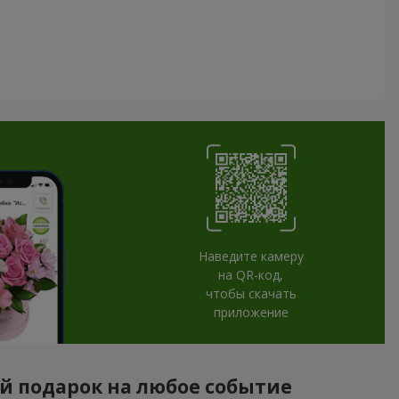
Наведите камеру
на QR-код,
чтобы скачать
приложение
ый подарок на любое событие