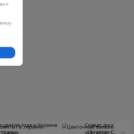
ва и
и
 внизу
 цветов года в Украине
Сервис доставки цв
страны»
«Ukrainian Choice»