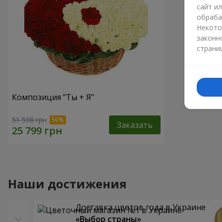
сайт и
обраба
Некото
законн
страни
Композиция "Ты + Я"
51 598 грн
Заказать
Наши достижения
Доставка цветов года в Украине
«Выбор страны»