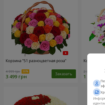
Корзина "51 разноцветная роза"
Корзина хр
4 999 грн
2 352 грн
Заказать
Пе
эф
Хр
Информ
иденти