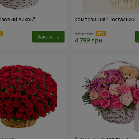
озовый вихрь"
Композиция "Ностальжи"
6 856 грн
Заказать
я роза
Корзина "Ты прекрасна"