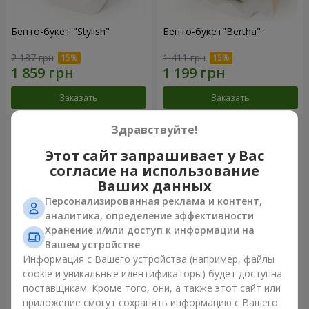
Бенто-букет "Stylish"
Бенто-букет"Bertha"
2 187 грн
1 411 грн
Заказать
Заказать
Здравствуйте!
Этот сайт запрашивает у Вас
согласие на использование
Ваших данных
Персонализированная реклама и контент,
аналитика, определение эффективности
Хранение и/или доступ к информации на
Вашем устройстве
Информация с Вашего устройства (например, файлы
Букет "Kamaliya"
Букет "Moon Dance"
cookie и уникальные идентификаторы) будет доступна
поставщикам. Кроме того, они, а также этот сайт или
3 412 грн
2 513 грн
приложение смогут сохранять информацию с Вашего