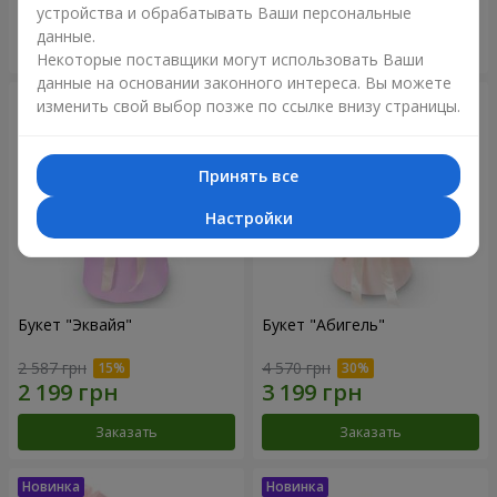
устройства и обрабатывать Ваши персональные
данные.
Заказать
Заказать
Некоторые поставщики могут использовать Ваши
данные на основании законного интереса. Вы можете
изменить свой выбор позже по ссылке внизу страницы.
Принять все
Настройки
Букет "Эквайя"
Букет "Абигель"
2 587 грн
4 570 грн
Заказать
Заказать