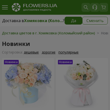
Доставка в
Хомяковка (Коломыйский район)
?
Да
Сменить
Доставка в
Хомяковка (Коломыйский район)
|
бесплатно
Доставка цветов в г. Хомяковка (Коломыйский район)
> Нови
Новинки
Cортировка:
дешевые
дорогие
популярные