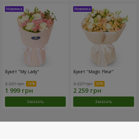
Букет "My Lady"
Букет "Magic Fleur"
2 221 грн
3 227 грн
Заказать
Заказать
Наши достижения