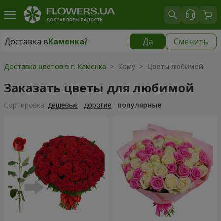
Доставка в
Каменка
?
Да
Сменить
Доставка в
Каменка
|
972 грн
Доставка цветов в г. Каменка
> Кому > Цветы любимой
Заказать цветы для любимой
Cортировка:
дешевые
дорогие
популярные