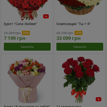
Букет "Сила Любви!"
Композиция "Ты + Я"
10 284 грн
66 198 грн
Заказать
Заказать
Букет "В восторге от тебя!"
11 красных роз