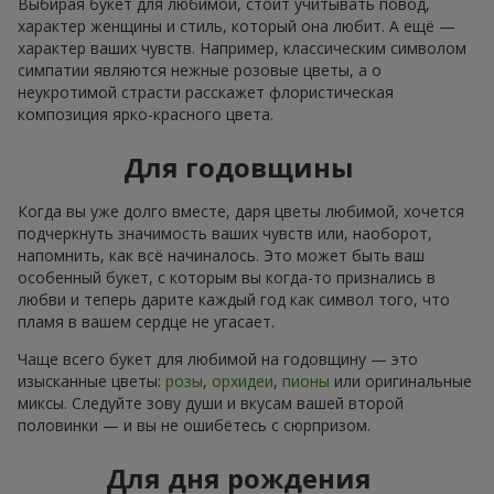
Выбирая букет для любимой, стоит учитывать повод,
характер женщины и стиль, который она любит. А ещё —
характер ваших чувств. Например, классическим символом
симпатии являются нежные розовые цветы, а о
неукротимой страсти расскажет флористическая
композиция ярко-красного цвета.
Для годовщины
Когда вы уже долго вместе, даря цветы любимой, хочется
подчеркнуть значимость ваших чувств или, наоборот,
напомнить, как всё начиналось. Это может быть ваш
особенный букет, с которым вы когда-то признались в
любви и теперь дарите каждый год как символ того, что
пламя в вашем сердце не угасает.
Чаще всего букет для любимой на годовщину — это
изысканные цветы:
розы
,
орхидеи
,
пионы
или оригинальные
миксы. Следуйте зову души и вкусам вашей второй
половинки — и вы не ошибётесь с сюрпризом.
Для дня рождения