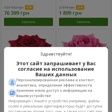
127 332 грн
2 374 грн
Заказать
Заказать
Здравствуйте!
Этот сайт запрашивает у Вас
согласие на использование
Ваших данных
Персонализированная реклама и контент,
Роза красная (поштучно)
Роза розовая (поштучно)
аналитика, определение эффективности
Хранение и/или доступ к информации на
Вашем устройстве
Информация с Вашего устройства (например, файлы
cookie и уникальные идентификаторы) будет доступна
Заказать
Заказать
поставщикам. Кроме того, они, а также этот сайт или