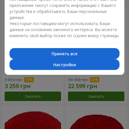
приложение смогут сохранять информацию с Вашего
устройства и обрабатывать Ваши персональные
данные.
Некоторые поставщики могут использовать Ваши
данные на основании законного интереса. Вы можете
изменить свой выбор позже по ссылке внизу страницы.
Принять все
Настройки
Корзина альстромерий
301 красная роза
"Акварель"
3 834 грн
34 768 грн
Заказать
Заказать