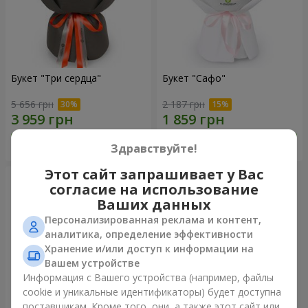
Букет "Три сердца"
Букет "Сафо"
5 656 грн
2 187 грн
Заказать
Заказать
Здравствуйте!
Этот сайт запрашивает у Вас
согласие на использование
Ваших данных
Персонализированная реклама и контент,
аналитика, определение эффективности
Хранение и/или доступ к информации на
Вашем устройстве
Информация с Вашего устройства (например, файлы
cookie и уникальные идентификаторы) будет доступна
поставщикам. Кроме того, они, а также этот сайт или