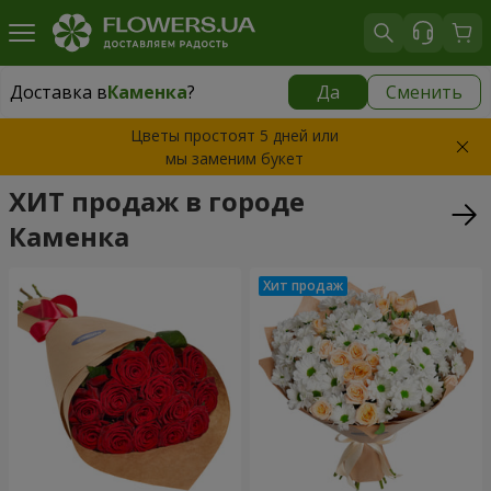
Доставка в
Каменка
?
Да
Сменить
Доставка в
Каменка
|
972 грн
Цветы простоят 5 дней или
мы заменим букет
ХИТ продаж в городе
Каменка