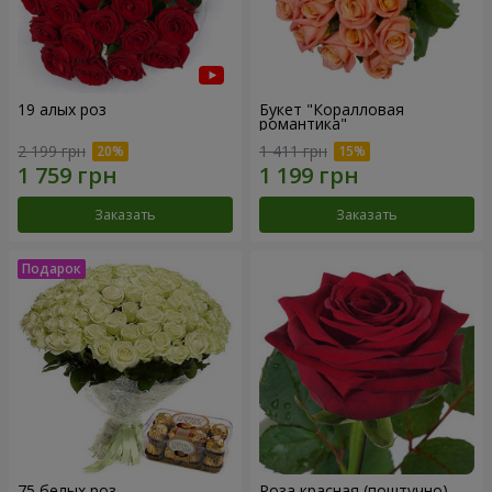
19 алых роз
Букет "Коралловая
романтика"
2 199 грн
1 411 грн
Заказать
Заказать
75 белых роз
Роза красная (поштучно)