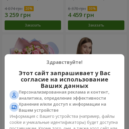
4 074 грн
6 370 грн
Заказать
Заказать
Здравствуйте!
Этот сайт запрашивает у Вас
согласие на использование
Ваших данных
Персонализированная реклама и контент,
Букет "Сказка моей жизни"
Корзина "Ангелочек"
аналитика, определение эффективности
Хранение и/или доступ к информации на
2 443 грн
2 074 грн
Вашем устройстве
Информация с Вашего устройства (например, файлы
cookie и уникальные идентификаторы) будет доступна
Заказать
Заказать
поставщикам. Кроме того, они, а также этот сайт или