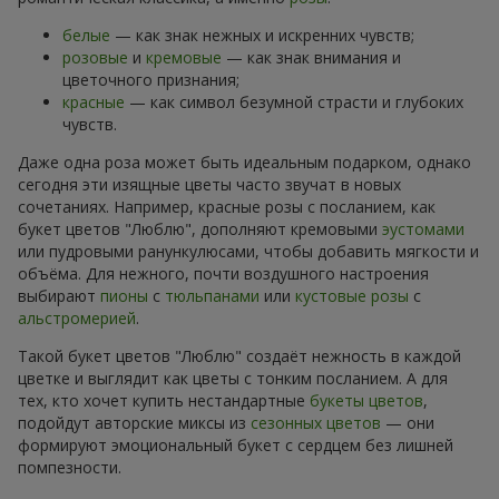
белые
— как знак нежных и искренних чувств;
розовые
и
кремовые
— как знак внимания и
цветочного признания;
красные
— как символ безумной страсти и глубоких
чувств.
Даже одна роза может быть идеальным подарком, однако
сегодня эти изящные цветы часто звучат в новых
сочетаниях. Например, красные розы с посланием, как
букет цветов "Люблю", дополняют кремовыми
эустомами
или пудровыми ранункулюсами, чтобы добавить мягкости и
объёма. Для нежного, почти воздушного настроения
выбирают
пионы
с
тюльпанами
или
кустовые розы
с
альстромерией
.
Такой букет цветов "Люблю" создаёт нежность в каждой
цветке и выглядит как цветы с тонким посланием. А для
тех, кто хочет купить нестандартные
букеты цветов
,
подойдут авторские миксы из
сезонных цветов
— они
формируют эмоциональный букет с сердцем без лишней
помпезности.