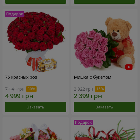
75 красных роз
Мишка с букетом
7 141 грн
2 822 грн
Заказать
Заказать