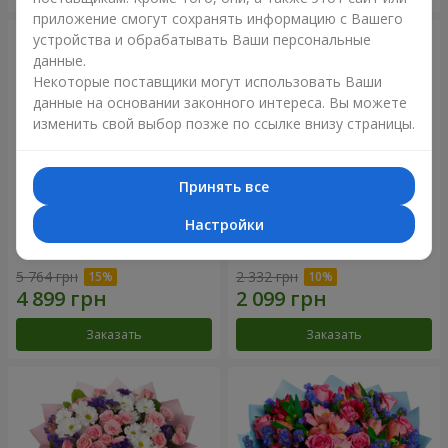
приложение смогут сохранять информацию с Вашего
устройства и обрабатывать Ваши персональные
данные.
Некоторые поставщики могут использовать Ваши
данные на основании законного интереса. Вы можете
изменить свой выбор позже по ссылке внизу страницы.
Принять все
Настройки
51 белая хризантема
Романтический букет
"Очарование"
5 764 грн
2 332 грн
Заказать
Заказать