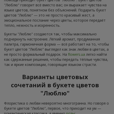
"Люблю" говорит всё вместо вас; он выражает чувства на
языке цветов, понятном без объяснений. Подарить букет
цветов "Люблю" — это не просто красивый жест, а
эмоциональное послание через цветы, которое передаёт
тепло, нежность и искренность.
Букеты "Люблю" создаются так, чтобы максимально
подчеркнуть настроение. Лёгкий аромат, продуманная
палитра, гармоничная форма — всё работает на то, чтобы
букет цветов "Люблю" выглядел как знак любви в цветах, а
не просто формальный подарок. На
flowers.ua
легко найти
как сдержанные решения, чтобы передать тёплые чувства,
так и яркие композиции, говорящие языком страсти.
Варианты цветовых
сочетаний в букете цветов
"Люблю"
Флористика о любви невероятно многогранна. Но говоря о
букете цветов "Люблю", первое, что приходит на ум —
романтическая классика, а именно
розы
: