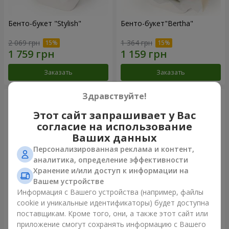
Бенто-букет "Stylish"
Бенто-букет"Bertha"
2 069 грн
1 364 грн
Заказать
Заказать
Здравствуйте!
Этот сайт запрашивает у Вас
согласие на использование
Ваших данных
Персонализированная реклама и контент,
аналитика, определение эффективности
Хранение и/или доступ к информации на
Вашем устройстве
Информация с Вашего устройства (например, файлы
Букет "Kamaliya"
Букет "Moon Dance"
cookie и уникальные идентификаторы) будет доступна
поставщикам. Кроме того, они, а также этот сайт или
3 332 грн
2 427 грн
приложение смогут сохранять информацию с Вашего