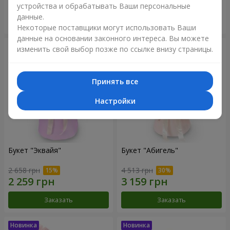
устройства и обрабатывать Ваши персональные
данные.
Заказать
Заказать
Некоторые поставщики могут использовать Ваши
данные на основании законного интереса. Вы можете
изменить свой выбор позже по ссылке внизу страницы.
Принять все
Настройки
Букет "Эквайя"
Букет "Абигель"
2 658 грн
4 513 грн
Заказать
Заказать