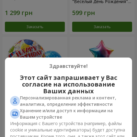
"Веселый День Рождения" -
7 шариков
Заказать
Заказать
Здравствуйте!
Этот сайт запрашивает у Вас
согласие на использование
Ваших данных
Персонализированная реклама и контент,
Микс гелиевых шариков
Фонтан шаров "Arcobaleno"
аналитика, определение эффективности
"Поздравление!"
Хранение и/или доступ к информации на
Вашем устройстве
Информация с Вашего устройства (например, файлы
cookie и уникальные идентификаторы) будет доступна
Заказать
Заказать
поставщикам. Кроме того, они, а также этот сайт или