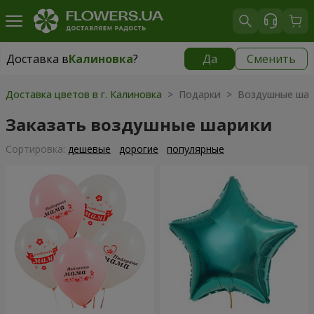
Доставка в
Калиновка
?
Да
Сменить
Доставка в
Калиновка
|
бесплатно
Доставка цветов в г. Калиновка
> Подарки > Воздушные ша
Заказать воздушные шарики
Cортировка:
дешевые
дорогие
популярные