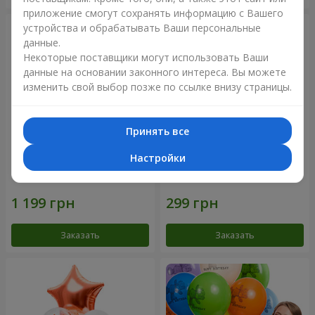
приложение смогут сохранять информацию с Вашего
устройства и обрабатывать Ваши персональные
данные.
Некоторые поставщики могут использовать Ваши
данные на основании законного интереса. Вы можете
изменить свой выбор позже по ссылке внизу страницы.
Принять все
Настройки
Фонтан шаров "Aloha"
Коллекция шариков
"Веселый День Рождения" -
3 шарика
Заказать
Заказать