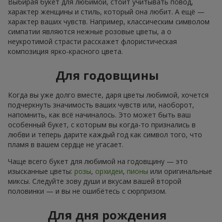
Выбирая букет для любимой, стоит учитывать повод,
характер женщины и стиль, который она любит. А ещё —
характер ваших чувств. Например, классическим символом
симпатии являются нежные розовые цветы, а о
неукротимой страсти расскажет флористическая
композиция ярко-красного цвета.
Для годовщины
Когда вы уже долго вместе, даря цветы любимой, хочется
подчеркнуть значимость ваших чувств или, наоборот,
напомнить, как всё начиналось. Это может быть ваш
особенный букет, с которым вы когда-то признались в
любви и теперь дарите каждый год как символ того, что
пламя в вашем сердце не угасает.
Чаще всего букет для любимой на годовщину — это
изысканные цветы:
розы
,
орхидеи
,
пионы
или оригинальные
миксы. Следуйте зову души и вкусам вашей второй
половинки — и вы не ошибётесь с сюрпризом.
Для дня рождения