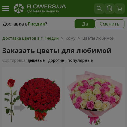
Доставка в
Гнедин
?
Да
Сменить
Доставка в
Гнедин
|
бесплатно
Доставка цветов в г. Гнедин
> Кому > Цветы любимой
Заказать цветы для любимой
Cортировка:
дешевые
дорогие
популярные