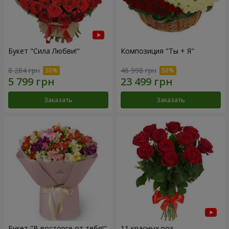
Букет "Сила Любви!"
Композиция "Ты + Я"
8 284 грн
46 998 грн
Заказать
Заказать
Букет "В восторге от тебя!"
11 красных роз