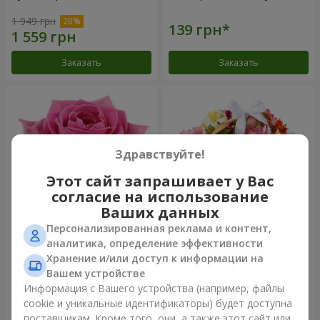
1 949 грн
Заказать
Заказать
Здравствуйте!
Этот сайт запрашивает у Вас
согласие на использование
Ваших данных
Персонализированная реклама и контент,
Роза розовая (поштучно)
Корзина альстромерий
аналитика, определение эффективности
"Акварель"
Хранение и/или доступ к информации на
3 175 грн
Вашем устройстве
Информация с Вашего устройства (например, файлы
cookie и уникальные идентификаторы) будет доступна
Заказать
Заказать
поставщикам. Кроме того, они, а также этот сайт или