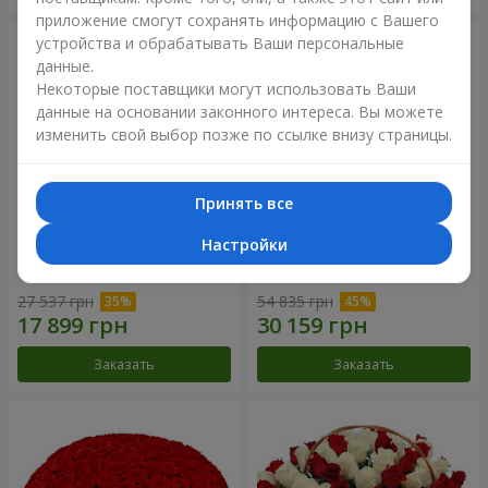
приложение смогут сохранять информацию с Вашего
устройства и обрабатывать Ваши персональные
данные.
Некоторые поставщики могут использовать Ваши
данные на основании законного интереса. Вы можете
изменить свой выбор позже по ссылке внизу страницы.
Принять все
Настройки
301 красная роза
501 красная роза
27 537 грн
54 835 грн
Заказать
Заказать