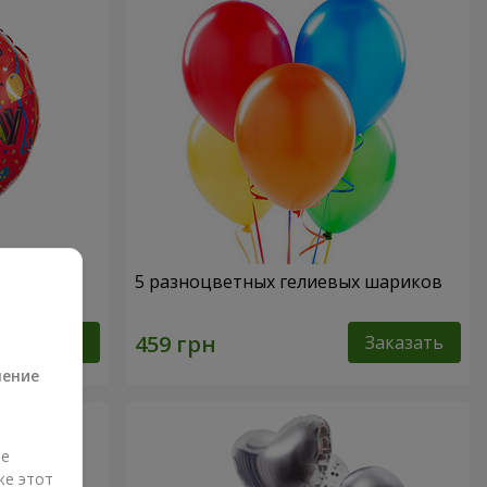
"
5 разноцветных гелиевых шариков
а
Заказать
Заказать
ление
ые
же этот