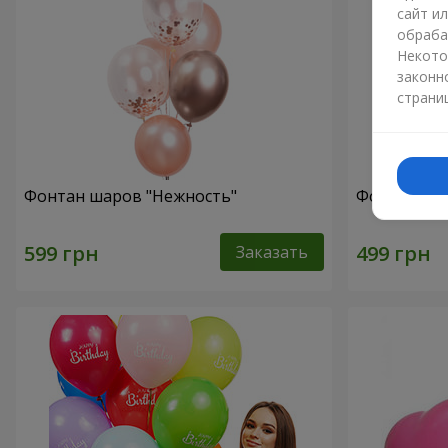
сайт и
обраба
Некото
законн
страни
Фонтан шаров "Нежность"
Фонтан шар
Заказать