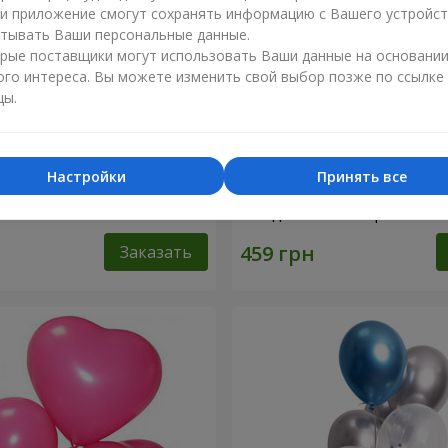
ли приложение смогут сохранять информацию с Вашего устройст
тывать Ваши персональные данные.
рые поставщики могут использовать Ваши данные на основани
ого интереса. Вы можете изменить свой выбор позже по ссылке
цы.
Настройки
Принять все
ов “Golden hearts”
Коллекция шариков "С Д
Рождения!"- 5 шариков
Заказать