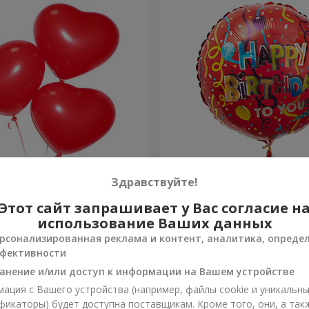
 шарика (красные сердца)
Шарик "С Днём рождения
Здравствуйте!
Этот сайт запрашивает у Вас согласие н
Заказать
использование Ваших данных
рсонализированная реклама и контент, аналитика, опреде
фективности
анение и/или доступ к информации на Вашем устройстве
ация с Вашего устройства (например, файлы cookie и уникальн
фикаторы) будет доступна поставщикам. Кроме того, они, а так