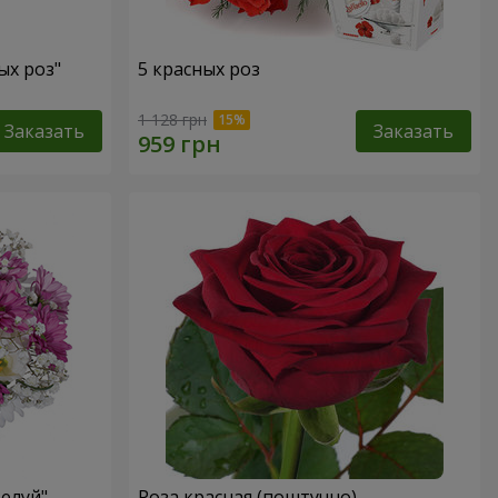
ых роз"
5 красных роз
1 128 грн
Заказать
Заказать
елуй"
Роза красная (поштучно)