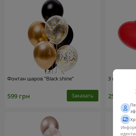
Фонтан шаров "Black shine"
3 гелиевых
Заказать
Пе
эф
Хр
Информ
иденти