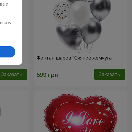
ва и
и
 внизу
нем
Фонтан шаров "Сияние жемчуга"
Заказать
Заказать