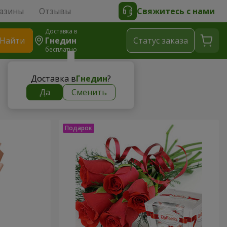
азины
Отзывы
Свяжитесь с нами
Доставка в
Найти
Гнедин
Cтатус заказа
бесплатно
Доставка в
Гнедин
?
Да
Сменить