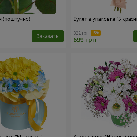
я (поштучно)
Букет в упаковке "5 красн
822 грн
Заказать
робке "Мое чудо"
Композиция "Нежный поц